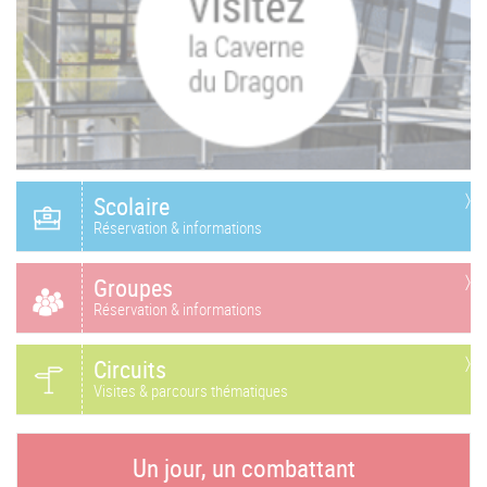
Scolaire
Réservation & informations
Groupes
Réservation & informations
Circuits
Visites & parcours thématiques
Un jour, un combattant