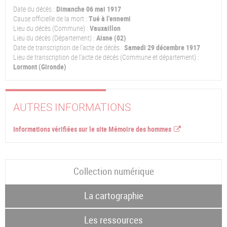
Date du décès :
Dimanche 06 mai 1917
Cause officielle de la mort :
Tué à l'ennemi
Lieu du décès (Commune) :
Vauxaillon
Lieu du décès (Département) :
Aisne (02)
Date de transcription de l'acte de décès :
Samedi 29 décembre 1917
Lieu de transcription de l'acte de décés (Commune et département) :
Lormont (Gironde)
AUTRES INFORMATIONS
Informations vérifiées sur le site Mémoire des hommes
Collection numérique
La cartographie
Les ressources