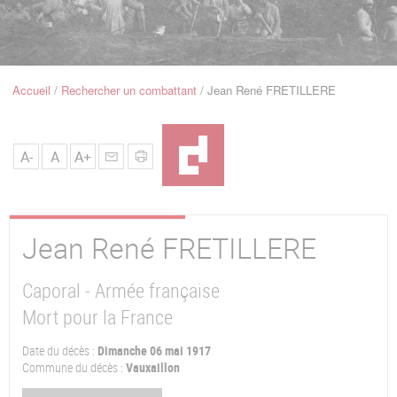
u
de
Navigation
Accueil
Rechercher un combattant
Jean René FRETILLERE
Fil
d'Ariane
A-
A
A+
Jean René
FRETILLERE
Caporal - Armée française
Mort pour la France
Date du décès :
Dimanche 06 mai 1917
Commune du décès :
Vauxaillon