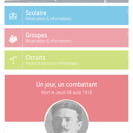
Scolaire
Réservation & informations
Groupes
Réservation & informations
Circuits
Visites & parcours thématiques
Un jour, un combattant
Mort le
Jeudi 08 août 1918