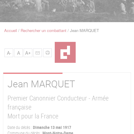
u
de
Navigation
Accueil
Rechercher un combattant
Jean MARQUET
Fil
d'Ariane
A-
A
A+
Jean
MARQUET
Premier Canonnier Conducteur - Armée
française
Mort pour la France
Date du décès :
Dimanche 13 mai 1917
Commune du décès :
Mont-Notre-Dame