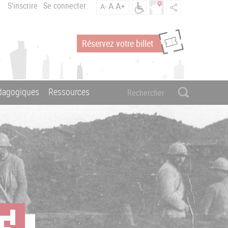
S'inscrire
Se connecter
A
A+
A-
Réservez votre billet
édagogiques
Ressources