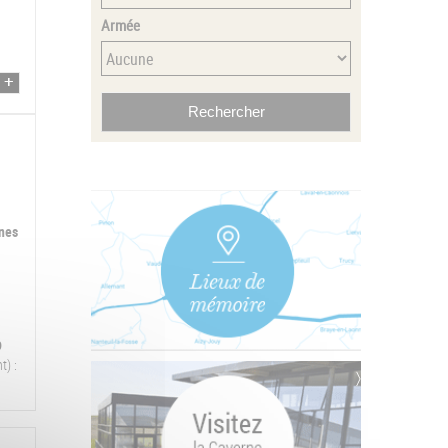
Armée
ines
9
t) :