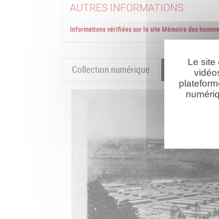
AUTRES INFORMATIONS
Informations vérifiées sur le site Mémoire des homm
Le site
Collection numérique
La cartograp
vidéo
plateform
numériq