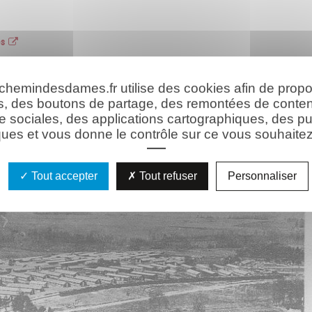
es
 chemindesdames.fr utilise des cookies afin de prop
hie
Les ressources
s, des boutons de partage, des remontées de conte
e sociales, des applications cartographiques, des pu
ues et vous donne le contrôle sur ce vous souhaitez 
Tout accepter
Tout refuser
Personnaliser