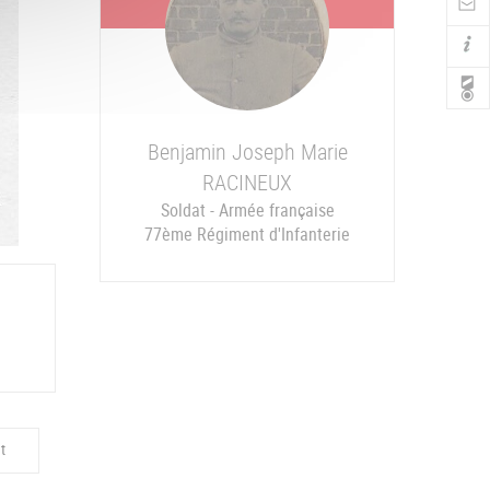
Nav
Benjamin Joseph Marie
RACINEUX
Soldat - Armée française
77ème Régiment d'Infanterie
Hôpital d'Orientation et d'Evacuation n° 32 - Mont-Notre-Dame
t