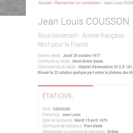
Accueil
Rechercher un combattant
Jean Louis CO
Fil
d'Ariane
Jean Louis
COUSSON
Sous-lieutenant - Armée française
Mort pour la France
Date du décès :
Jeudi 25 octobre 1917
Commune du décès :
Mont-Notre-Dame
Circonstances du décès :
Hôpital d'évacuation 32 S.P. 181
Blessé le 23 octobre quelque part entre le plateau des M
ÉTAT-CIVIL
Nom :
COUSSON
Prénom(s) :
Jean Louis
Date de naissance :
Mardi 15 avril 1879
Commune de naissance :
Pierrelatte
Département ou province de naissance :
Drôme