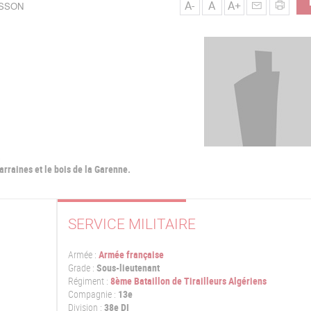
A-
A
A+
USSON
.
arraines et le bois de la Garenne.
SERVICE MILITAIRE
Armée :
Armée française
Grade :
Sous-lieutenant
Régiment :
8ème Bataillon de Tirailleurs Algériens
Compagnie :
13e
Division :
38e DI