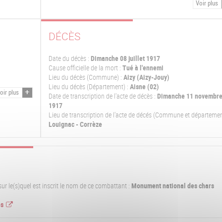
Voir plus
DÉCÈS
Date du décès :
Dimanche 08 juillet 1917
Cause officielle de la mort :
Tué à l'ennemi
Lieu du décès (Commune) :
Aizy (Aizy-Jouy)
Lieu du décès (Département) :
Aisne (02)
oir plus
Date de transcription de l'acte de décès :
Dimanche 11 novembr
1917
Lieu de transcription de l'acte de décés (Commune et départemen
Louignac - Corrèze
 le(s)quel est inscrit le nom de ce combattant :
Monument national des chars
es