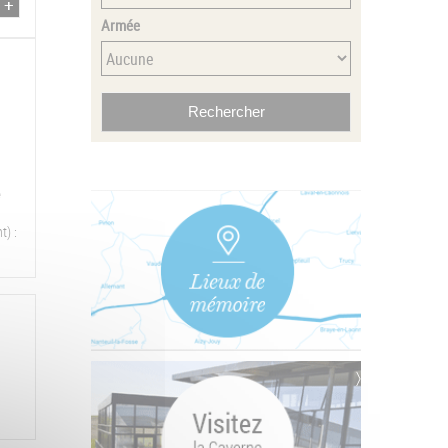
Armée
e
t) :