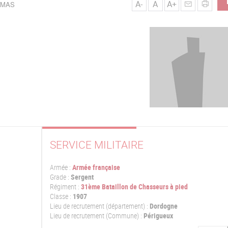
A-
A
A+
UMAS
SERVICE MILITAIRE
Armée :
Armée française
Grade :
Sergent
Régiment :
31ème Bataillon de Chasseurs à pied
Classe :
1907
Lieu de recrutement (département) :
Dordogne
Lieu de recrutement (Commune) :
Périgueux