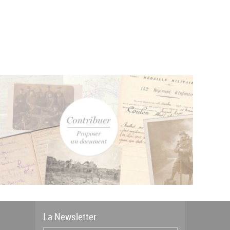
La
News
letter