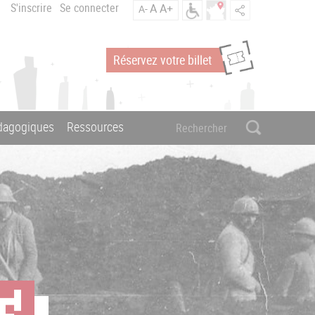
S'inscrire
Se connecter
A
A+
A-
Réservez votre billet
édagogiques
Ressources