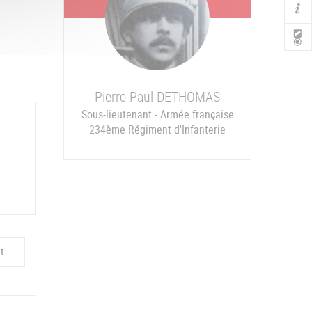
Dumas Jean Charles "Ernest", sépulture à Billy sur Aisne
Pierre Paul
DETHOMAS
Sous-lieutenant - Armée française
234ème Régiment d'Infanterie
t