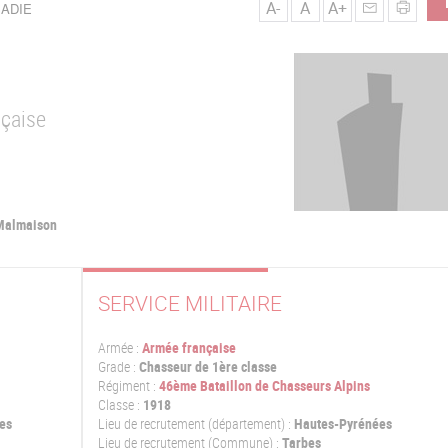
A-
A
A+
BADIE
nçaise
 Malmaison
SERVICE MILITAIRE
Armée :
Armée française
Grade :
Chasseur de 1ère classe
Régiment :
46ème Bataillon de Chasseurs Alpins
Classe :
1918
es
Lieu de recrutement (département) :
Hautes-Pyrénées
Lieu de recrutement (Commune) :
Tarbes