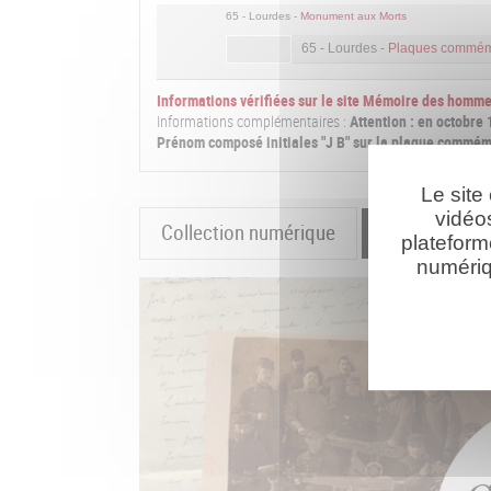
65 - Lourdes -
Monument aux Morts
65 - Lourdes -
Plaques commém
Informations vérifiées sur le site Mémoire des homm
Informations complémentaires :
Attention : en octobre 
Prénom composé initiales "J B" sur la plaque commém
Le site
vidéo
Collection numérique
La cartograp
plateform
numériq