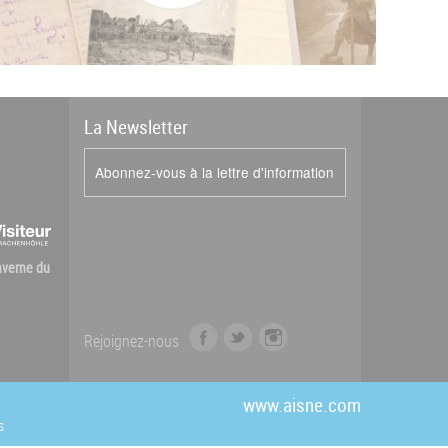
La
News
letter
Abonnez-vous à la lettre d'information
Caverne du
f
t
i
Rejoignez-nous
a
w
n
c
i
s
e
t
t
www.aisne.com
b
t
a
s
o
e
g