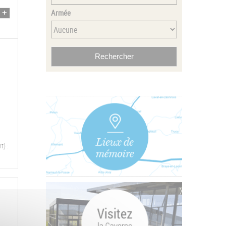
Armée
t) :