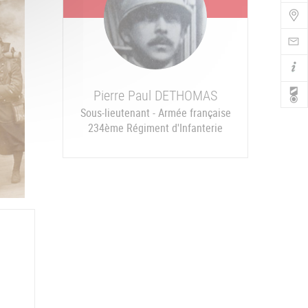
Bo
de
Nav
Pierre Paul
DETHOMAS
Sous-lieutenant - Armée française
234ème Régiment d'Infanterie