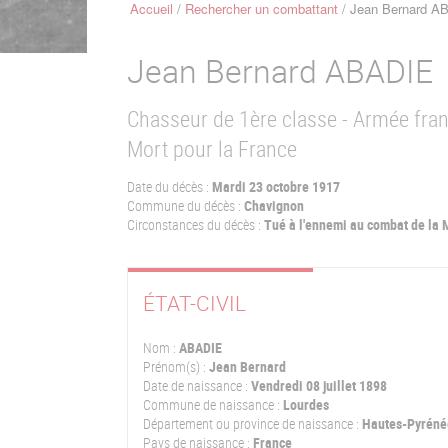
Accueil
Rechercher un combattant
Jean Bernard A
Fil
d'Ariane
Jean Bernard
ABADIE
Chasseur de 1ère classe - Armée fra
Mort pour la France
Date du décès :
Mardi 23 octobre 1917
Commune du décès :
Chavignon
Circonstances du décès :
Tué à l'ennemi au combat de la
ÉTAT-CIVIL
Nom :
ABADIE
Prénom(s) :
Jean Bernard
Date de naissance :
Vendredi 08 juillet 1898
Commune de naissance :
Lourdes
Département ou province de naissance :
Hautes-Pyréné
Pays de naissance :
France