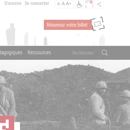
S'inscrire
Se connecter
A
A+
A-
Réservez votre billet
édagogiques
Ressources