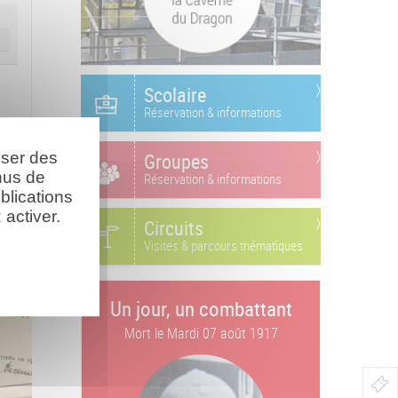
Scolaire
Réservation & informations
oser des
Groupes
nus de
Réservation & informations
blications
activer.
Circuits
Visites & parcours thématiques
Un jour, un combattant
Mort le
Mardi 07 août 1917