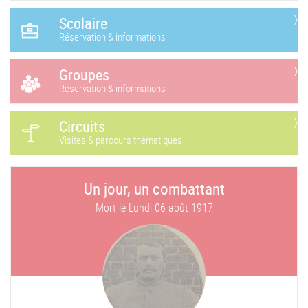
Scolaire
Réservation & informations
Groupes
Réservation & informations
Circuits
Visites & parcours thématiques
Un jour, un combattant
Mort le
Lundi 06 août 1917