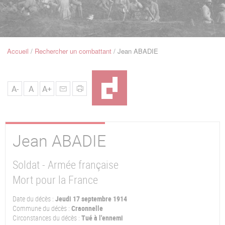
u
de
Navigation
Accueil
Rechercher un combattant
Jean ABADIE
Fil
d'Ariane
A-
A
A+
Jean
ABADIE
Soldat - Armée française
Mort pour la France
Date du décès :
Jeudi 17 septembre 1914
Commune du décès :
Craonnelle
Circonstances du décès :
Tué à l'ennemi