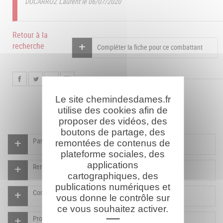
DUCARROZ Laurent le 06/07/2020
Retour à la
recherche
Compléter la fiche pour ce combattant
Le site chemindesdames.fr
utilise des cookies afin de
proposer des vidéos, des
boutons de partage, des
Participer à l'indexation du Mémorial virtuel
remontées de contenus de
plateforme sociales, des
applications
Rendre un hommage pour ce combattant
cartographiques, des
publications numériques et
Compléter la fiche pour ce combattant
vous donne le contrôle sur
ce vous souhaitez activer.
Proposer un document pour ce combattant