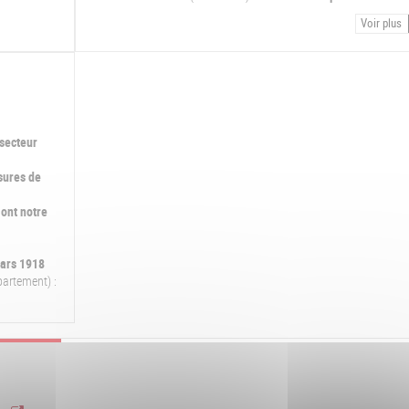
Voir plus
secteur
sures de
ont notre
ars 1918
partement) :