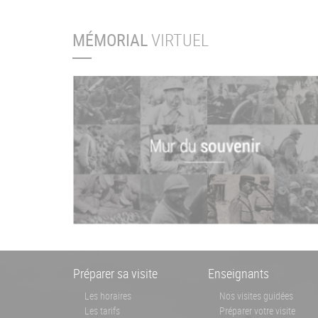
MÉMORIAL
VIRTUEL
Menu
Préparer sa visite
Enseignants
Pied
Les horaires
Nos visites guidées
Les tarifs
Préparer votre visite