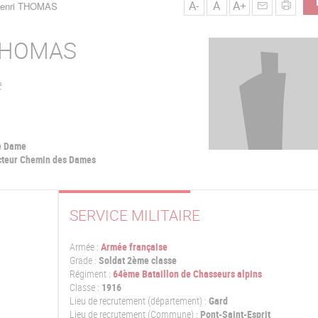
A-
A
A+
Henri THOMAS
HOMAS
e
re Dame
ecteur Chemin des Dames
SERVICE MILITAIRE
Armée :
Armée française
Grade :
Soldat 2ème classe
Régiment :
64ème Bataillon de Chasseurs alpins
Classe :
1916
Lieu de recrutement (département) :
Gard
Lieu de recrutement (Commune) :
Pont-Saint-Esprit