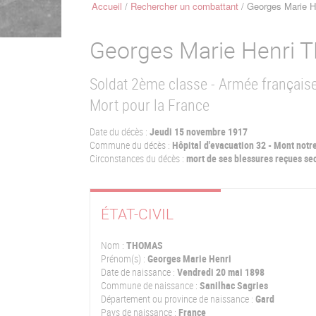
Accueil
Rechercher un combattant
Georges Marie 
Fil
d'Ariane
Georges Marie Henri
T
Soldat 2ème classe - Armée français
Mort pour la France
Date du décès :
Jeudi 15 novembre 1917
Commune du décès :
Hôpital d'evacuation 32 - Mont not
Circonstances du décès :
mort de ses blessures reçues s
ÉTAT-CIVIL
Nom :
THOMAS
Prénom(s) :
Georges Marie Henri
Date de naissance :
Vendredi 20 mai 1898
Commune de naissance :
Sanilhac Sagries
Département ou province de naissance :
Gard
Pays de naissance :
France