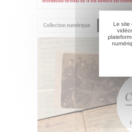
Informations vérifiées sur le site Mémoire des homm
Le site
Collection numérique
La cartograp
vidéo
plateform
numériq