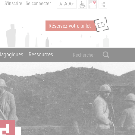
S'inscrire
Se connecter
A
A+
A-
Réservez votre billet
édagogiques
Ressources