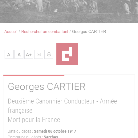
u
de
Navigation
Accueil
Rechercher un combattant
Georges CARTIER
Fil
d'Ariane
A-
A
A+
Georges
CARTIER
Deuxième Canonnier Conducteur - Armée
française
Mort pour la France
Date du décès :
Samedi 06 octobre 1917
Commune du décès :
Serches