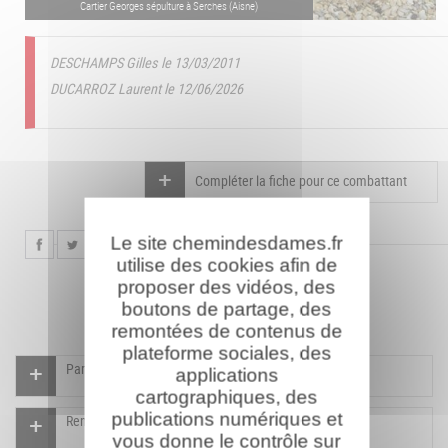
Cartier Georges sépulture à Serches (Aisne)
DESCHAMPS Gilles le 13/03/2011
DUCARROZ Laurent le 12/06/2026
Compléter la fiche pour ce combattant
Le site chemindesdames.fr
utilise des cookies afin de
proposer des vidéos, des
boutons de partage, des
remontées de contenus de
plateforme sociales, des
Participer à l'indexation du Mémorial virtuel
applications
cartographiques, des
publications numériques et
Rendre un hommage pour ce combattant
vous donne le contrôle sur