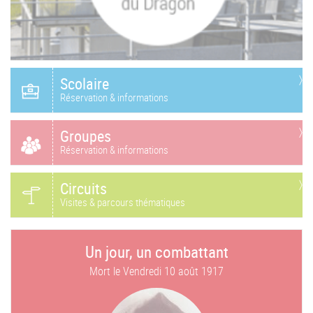
Scolaire
Réservation & informations
Groupes
Réservation & informations
Circuits
Visites & parcours thématiques
Un jour, un combattant
Mort le
Vendredi 10 août 1917