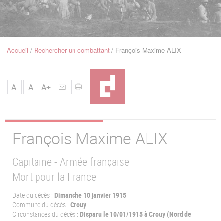
u
de
Navigation
Accueil
Rechercher un combattant
François Maxime ALIX
Fil
d'Ariane
A-
A
A+
François Maxime
ALIX
Capitaine - Armée française
Mort pour la France
Date du décès :
Dimanche 10 janvier 1915
Commune du décès :
Crouy
Circonstances du décès :
Disparu le 10/01/1915 à Crouy (Nord de