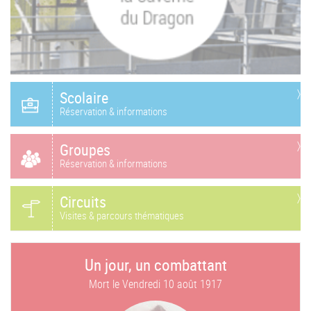
Scolaire
Réservation & informations
Groupes
Réservation & informations
Circuits
Visites & parcours thématiques
Un jour, un combattant
Mort le
Vendredi 10 août 1917