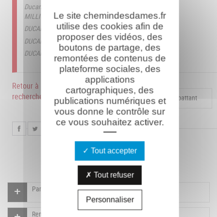
Ducarroz Laurent le 18/11/2015
Source : NULL
Le site chemindesdames.fr
MILLION Thierry le 03/12/2010
utilise des cookies afin de
DUCARROZ Laurent le 09/02/2022
proposer des vidéos, des
DUCARROZ Laurent le 10/01/2025
boutons de partage, des
DUCARROZ Laurent le 07/02/2025
remontées de contenus de
plateforme sociales, des
applications
Retour à la
cartographiques, des
recherche
Compléter la fiche pour ce combattant
publications numériques et
vous donne le contrôle sur
ce vous souhaitez activer.
Tout accepter
Tout refuser
Participer à l'indexation du Mémorial virtuel
Personnaliser
Rendre un hommage pour ce combattant