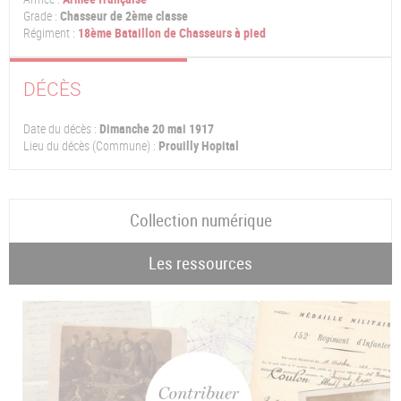
Grade :
Chasseur de 2ème classe
Régiment :
18ème Bataillon de Chasseurs à pied
DÉCÈS
Date du décès :
Dimanche 20 mai 1917
Lieu du décès (Commune) :
Prouilly Hopital
Collection numérique
Les ressources