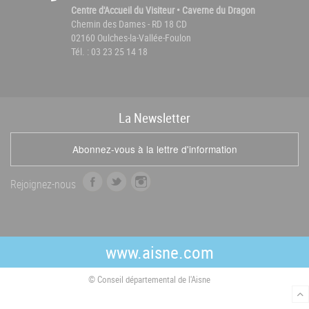
Centre d'Accueil du Visiteur • Caverne du Dragon
Chemin des Dames - RD 18 CD
02160 Oulches-la-Vallée-Foulon
Tél. : 03 23 25 14 18
La
News
letter
Abonnez-vous à la lettre d'information
f
t
i
Rejoignez-nous
a
w
n
c
i
s
e
t
t
b
t
a
www.aisne.com
o
e
g
o
r
r
© Conseil départemental de l'Aisne
k
a
m