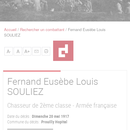
u
de
Navigation
Accueil
Rechercher un combattant
Fernand Eusèbe Louis
Fil
SOULIEZ
d'Ariane
A-
A
A+
Fernand Eusèbe Louis
SOULIEZ
Chasseur de 2ème classe - Armée française
Date du décès :
Dimanche 20 mai 1917
Commune du décès :
Prouilly Hopital