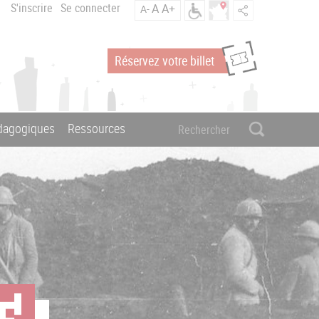
S'inscrire
Se connecter
A
A+
A-
Réservez votre billet
édagogiques
Ressources