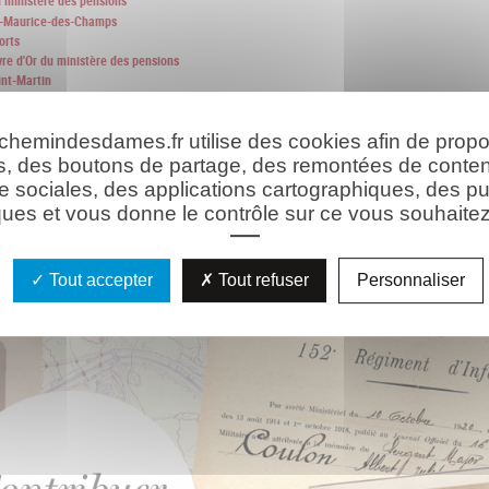
u ministère des pensions
nt-Maurice-des-Champs
orts
vre d'Or du ministère des pensions
int-Martin
se Saint-Martin
es
 chemindesdames.fr utilise des cookies afin de prop
s, des boutons de partage, des remontées de conte
e sociales, des applications cartographiques, des pu
ues et vous donne le contrôle sur ce vous souhaitez 
hie
Les ressources
Tout accepter
Tout refuser
Personnaliser