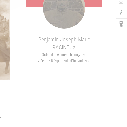
Nav
Benjamin Joseph Marie
RACINEUX
Soldat - Armée française
77ème Régiment d'Infanterie
t