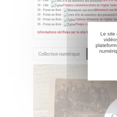
59 - Lille -
Livre d'Or d
59 - Lille -
Plaques commémoratives de l'église Sai
59 - Preux-au-Bois -
Monument aux M
59 - Preux-au-Bois -
Li
59 - Preux-au-Bois -
Tableau d'honneur de l'église Sa
59 - Preux-au-Bois -
Plaque commémorative de l'égli
Informations vérifiées sur le site Mémoire des homm
Le site
vidéo
plateform
numériq
Collection numérique
La cartograp