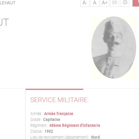
A-
A
A+
BLEHAUT
UT
SERVICE MILITAIRE
Armée :
Armée française
Grade :
Capitaine
Régiment :
48ème Régiment d'Infanterie
Classe :
1902
Lieu de recrutement (département) :
Nord