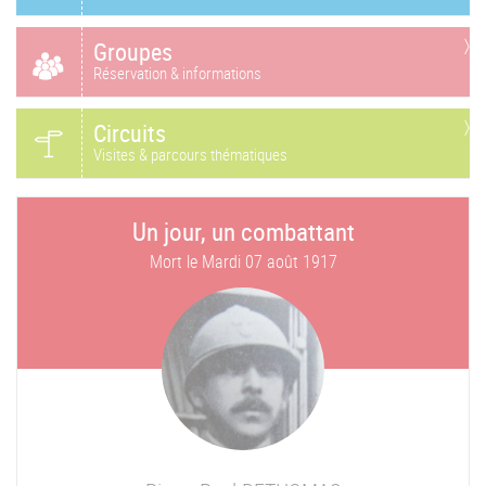
Groupes
Réservation & informations
Circuits
Visites & parcours thématiques
Un jour, un combattant
Mort le
Mardi 07 août 1917