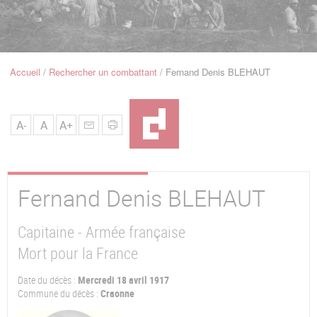
u
de
Navigation
Accueil
Rechercher un combattant
Fernand Denis BLEHAUT
Fil
d'Ariane
A-
A
A+
Fernand Denis
BLEHAUT
Capitaine - Armée française
Mort pour la France
Date du décès :
Mercredi 18 avril 1917
Commune du décès :
Craonne