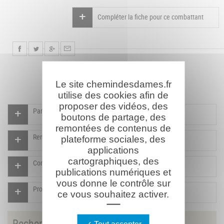
Compléter la fiche pour ce combattant
Le site chemindesdames.fr
utilise des cookies afin de
proposer des vidéos, des
Participer à l'indexation du Mémorial virtuel
boutons de partage, des
remontées de contenus de
Rendre un hommage pour ce combattant
plateforme sociales, des
applications
cartographiques, des
Compléter la fiche pour ce combattant
publications numériques et
vous donne le contrôle sur
Proposer un document pour ce combattant
ce vous souhaitez activer.
Rechercher
un combattant
Tout accepter