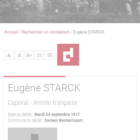
u
de
Navigation
Accueil
Rechercher un combattant
Eugène STARCK
Fil
d'Ariane
A-
A
A+
Eugène
STARCK
Caporal - Armée française
Date du décès :
Mardi 04 septembre 1917
Commune du décès :
Secteur Bermericourt