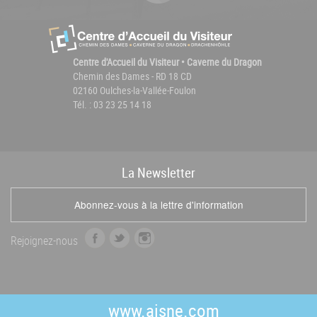
Centre d'Accueil du Visiteur • Caverne du Dragon
Chemin des Dames - RD 18 CD
02160 Oulches-la-Vallée-Foulon
Tél. : 03 23 25 14 18
La
News
letter
Abonnez-vous à la lettre d'information
f
t
i
Rejoignez-nous
a
w
n
c
i
s
e
t
t
b
t
a
www.aisne.com
o
e
g