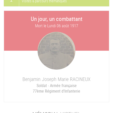
Visites & parcours thématiques
Un jour, un combattant
Mort le
Lundi 06 août 1917
Benjamin Joseph Marie
RACINEUX
Soldat - Armée française
77ème Régiment d'Infanterie