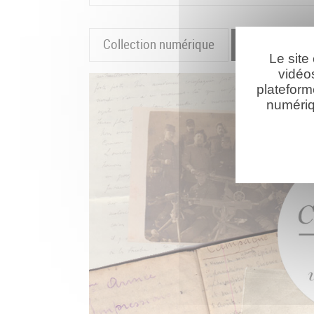
Collection numérique
La cartograp
Le site
vidéo
plateform
numériq