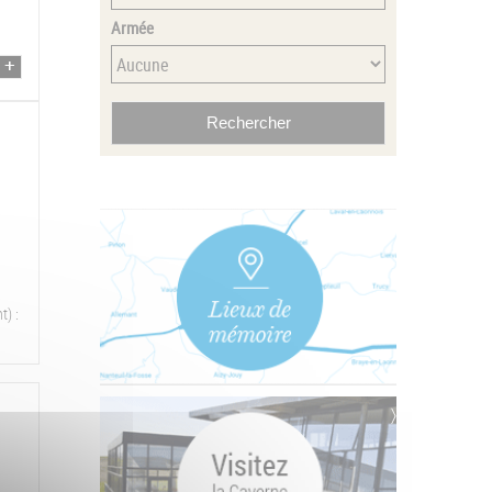
Armée
t) :