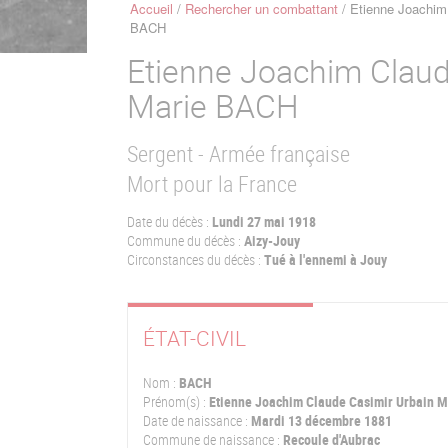
Accueil
Rechercher un combattant
Etienne Joachim 
Fil
BACH
d'Ariane
Etienne Joachim Claud
Marie
BACH
Sergent - Armée française
Mort pour la France
Date du décès :
Lundi 27 mai 1918
Commune du décès :
Aizy-Jouy
Circonstances du décès :
Tué à l'ennemi à Jouy
ÉTAT-CIVIL
Nom :
BACH
Prénom(s) :
Etienne Joachim Claude Casimir Urbain M
Date de naissance :
Mardi 13 décembre 1881
Commune de naissance :
Recoule d'Aubrac