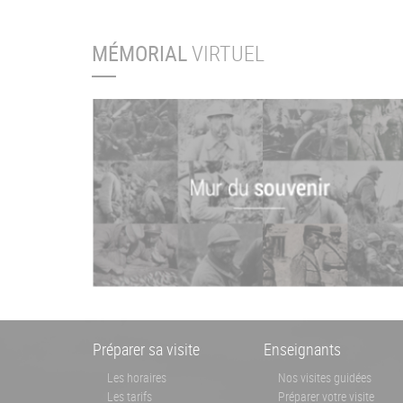
MÉMORIAL
VIRTUEL
Menu
Préparer sa visite
Enseignants
Pied
Les horaires
Nos visites guidées
Les tarifs
Préparer votre visite