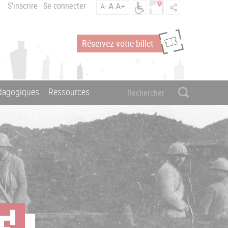
S'inscrire
Se connecter
A
A+
A-
Réservez votre billet
édagogiques
Ressources