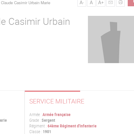
A-
A
A+
Claude Casimir Urbain Marie
e Casimir Urbain
SERVICE MILITAIRE
Armée :
Armée française
arie
Grade :
Sergent
Régiment :
64ème Régiment d'Infanterie
Classe :
1901