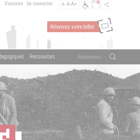
S'inscrire
Se connecter
A
A+
A-
Réservez votre billet
édagogiques
Ressources