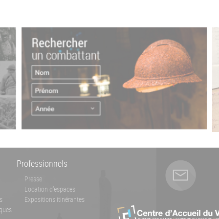
Professionnels
Presse
Location d'espaces
s
Expositions itinérantes
ques