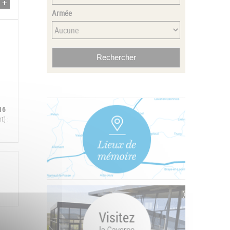
Armée
16
t) :