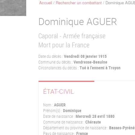
Accueil
Rechercher un combattant
Dominique AGU
Fil
d'Ariane
Dominique
AGUER
Caporal - Armée française
Mort pour la France
Date du décès :
Vendredi 08 janvier 1915
Commune du décès :
Vendresse-Beaulne
Circonstances du décès :
Tué à l'ennemi à Troyon
ÉTAT-CIVIL
Nom :
AGUER
Prénom(s) :
Dominique
Date de naissance :
Mercredi 28 avril 1880
Commune de naissance :
Chéraute
Département ou province de naissance :
Basses-Pyréné
Pays de naissance :
France