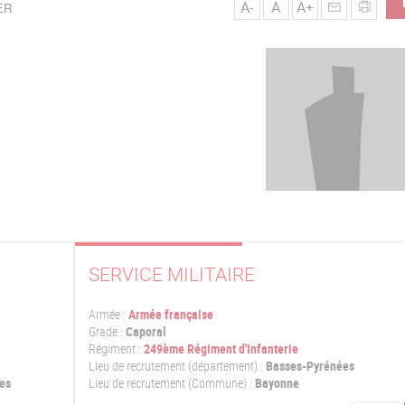
A-
A
A+
ER
SERVICE MILITAIRE
Armée :
Armée française
Grade :
Caporal
Régiment :
249ème Régiment d'Infanterie
Lieu de recrutement (département) :
Basses-Pyrénées
es
Lieu de recrutement (Commune) :
Bayonne