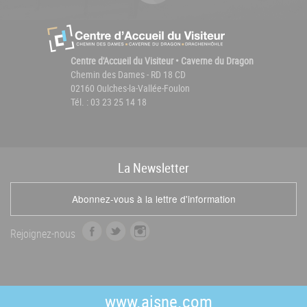
Centre d'Accueil du Visiteur • Caverne du Dragon
Chemin des Dames - RD 18 CD
02160 Oulches-la-Vallée-Foulon
Tél. : 03 23 25 14 18
La
News
letter
Abonnez-vous à la lettre d'information
f
t
i
Rejoignez-nous
a
w
n
c
i
s
e
t
t
b
t
a
www.aisne.com
o
e
g