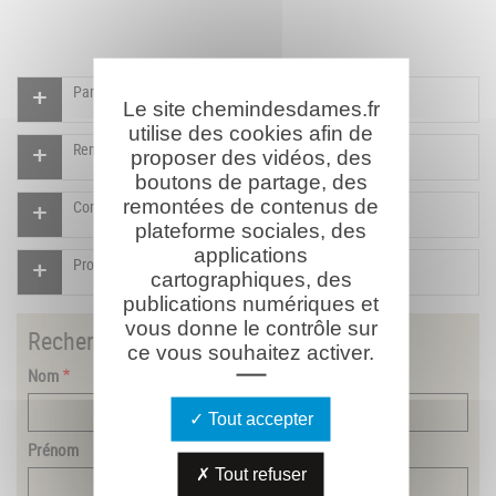
Participer à l'indexation du Mémorial virtuel
Le site chemindesdames.fr
utilise des cookies afin de
Rendre un hommage pour ce combattant
proposer des vidéos, des
boutons de partage, des
remontées de contenus de
Compléter la fiche pour ce combattant
plateforme sociales, des
applications
Proposer un document pour ce combattant
cartographiques, des
publications numériques et
vous donne le contrôle sur
Rechercher
un combattant
ce vous souhaitez activer.
Nom
Tout accepter
Prénom
Tout refuser