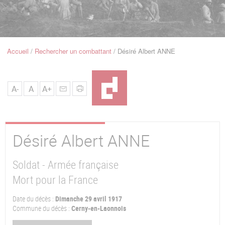
u
de
Navigation
Accueil
Rechercher un combattant
Désiré Albert ANNE
Fil
d'Ariane
A-
A
A+
Désiré Albert
ANNE
Soldat - Armée française
Mort pour la France
Date du décès :
Dimanche 29 avril 1917
Commune du décès :
Cerny-en-Laonnois