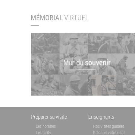
MÉMORIAL
VIRTUEL
Menu
Préparer sa visite
Enseignants
Pied
Les horaires
Nos visites guidées
Les tarifs
Préparer votre visite