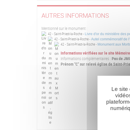
AUTRES INFORMATIONS
Mentionné sur le monument :
42 - Saint-Priest-la-Roche -
Livre d'or du ministère des 
42 - Saint-Priest-la-Roche -
Autel commémoratif de l'
42 - Saint-Priest-la-Roche -
Monument aux Mort
Informations vérifiées sur le site Mémoi
Informations complémentaires :
Pas de JMO 
Prénom "C" sur relevé église de Saint-Pri
Le site
vidéo
plateform
numériq