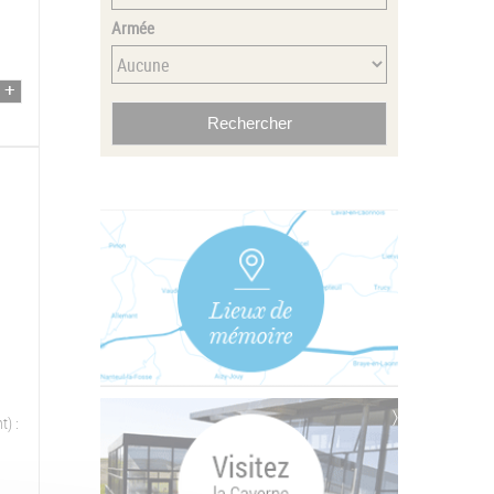
Armée
t) :