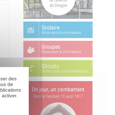
Scolaire
Réservation & informations
Groupes
Réservation & informations
Circuits
Visites & parcours thématiques
oser des
nus de
Un jour, un combattant
blications
activer.
Mort le
Vendredi 10 août 1917