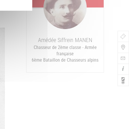
Bo
Amédée Siffrein
MANEN
Chasseur de 2ème classe - Armée
de
française
Nav
6ème Bataillon de Chasseurs alpins