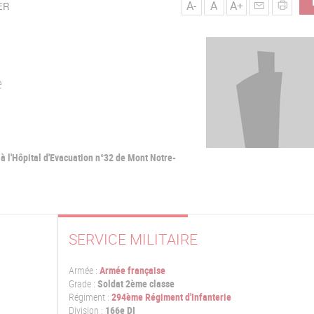
A-
A
A+
ER
e
à l'Hôpital d'Evacuation n°32 de Mont Notre-
SERVICE MILITAIRE
Armée :
Armée française
Grade :
Soldat 2ème classe
Régiment :
294ème Régiment d'Infanterie
Division :
166e DI