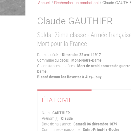
Accueil
Rechercher un combattant
Claude GAUTHI
Fil
d'Ariane
Claude
GAUTHIER
Soldat 2ème classe - Armée français
Mort pour la France
Date du décès :
Dimanche 22 avril 1917
Commune du décès :
Mont-Notre-Dame
Circonstances du décès :
Mort de ses blessures de guerre 
Dame.
Blessé devant les Bovettes à Aizy-Jouy.
ÉTAT-CIVIL
Nom :
GAUTHIER
Prénom(s) :
Claude
Date de naissance :
Samedi 06 décembre 1879
Commune de naissance :
Saint-Priest-la-Roche