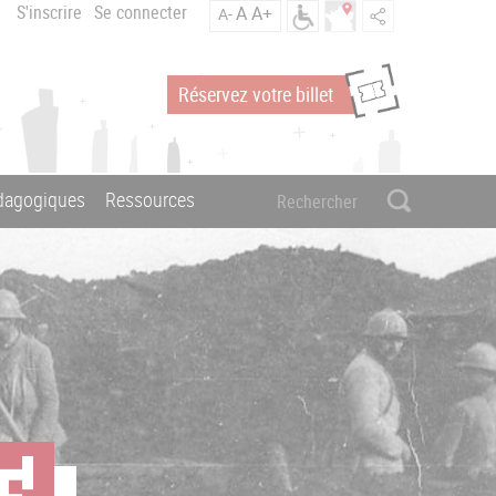
S'inscrire
Se connecter
A
A+
A-
Réservez votre billet
édagogiques
Ressources