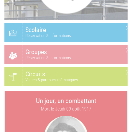
Scolaire
Réservation & informations
Groupes
Réservation & informations
Circuits
Visites & parcours thématiques
Un jour, un combattant
Mort le
Jeudi 09 août 1917