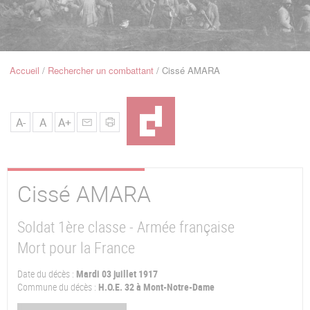
u
de
Navigation
Accueil
Rechercher un combattant
Cissé AMARA
Fil
d'Ariane
A-
A
A+
Cissé
AMARA
Soldat 1ère classe - Armée française
Mort pour la France
Date du décès :
Mardi 03 juillet 1917
Commune du décès :
H.O.E. 32 à Mont-Notre-Dame