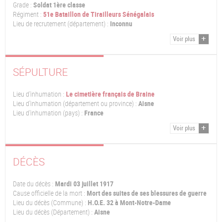
Grade :
Soldat 1ère classe
Régiment :
51e Bataillon de Tirailleurs Sénégalais
Lieu de recrutement (département) :
Inconnu
Voir plus
SÉPULTURE
Lieu d'inhumation :
Le cimetière français de Braine
Lieu d'inhumation (département ou province) :
Aisne
Lieu d'inhumation (pays) :
France
Voir plus
DÉCÈS
Date du décès :
Mardi 03 juillet 1917
Cause officielle de la mort :
Mort des suites de ses blessures de guerre
Lieu du décès (Commune) :
H.O.E. 32 à Mont-Notre-Dame
Lieu du décès (Département) :
Aisne