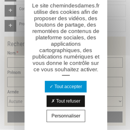
Le site chemindesdames.fr
Compléter la fiche pour ce combattant
utilise des cookies afin de
proposer des vidéos, des
Proposer un document pour ce combattant
boutons de partage, des
remontées de contenus de
plateforme sociales, des
Rechercher
un combattant
applications
cartographiques, des
Nom
publications numériques et
vous donne le contrôle sur
ce vous souhaitez activer.
Prénom
Tout accepter
Armée
Tout refuser
Personnaliser