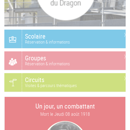
Scolaire
Réservation & informations
Groupes
Réservation & informations
Circuits
Visites & parcours thématiques
Un jour, un combattant
Mort le
Jeudi 08 août 1918