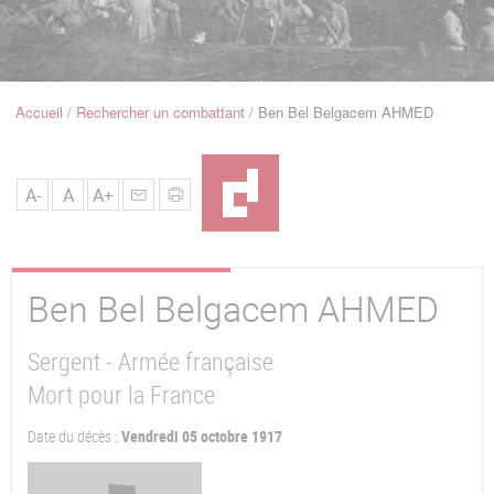
u
de
Navigation
Accueil
Rechercher un combattant
Ben Bel Belgacem AHMED
Fil
d'Ariane
A-
A
A+
Ben Bel Belgacem
AHMED
Sergent - Armée française
Mort pour la France
Date du décès :
Vendredi 05 octobre 1917