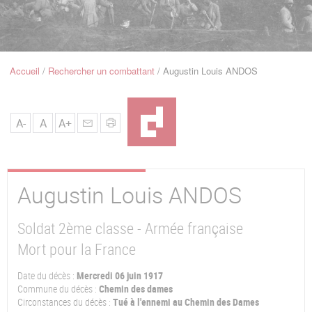
u
de
Navigation
Accueil
Rechercher un combattant
Augustin Louis ANDOS
Fil
d'Ariane
A-
A
A+
Augustin Louis
ANDOS
Soldat 2ème classe - Armée française
Mort pour la France
Date du décès :
Mercredi 06 juin 1917
Commune du décès :
Chemin des dames
Circonstances du décès :
Tué à l'ennemi au Chemin des Dames