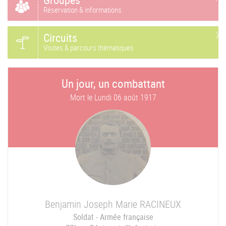
Réservation & informations
Circuits
Visites & parcours thématiques
Un jour, un combattant
Mort le
Lundi 06 août 1917
Benjamin Joseph Marie
RACINEUX
Soldat - Armée française