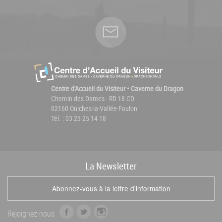
Centre d'Accueil du Visiteur • Caverne du Dragon
Chemin des Dames - RD 18 CD
02160 Oulches-la-Vallée-Foulon
Tél. : 03 23 25 14 18
La
News
letter
Abonnez-vous à la lettre d'information
f
t
i
Rejoignez-nous
a
w
n