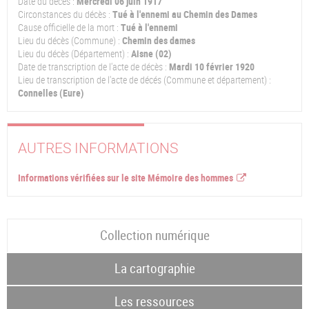
Date du décès :
Mercredi 06 juin 1917
Circonstances du décès :
Tué à l'ennemi au Chemin des Dames
Cause officielle de la mort :
Tué à l'ennemi
Lieu du décès (Commune) :
Chemin des dames
Lieu du décès (Département) :
Aisne (02)
Date de transcription de l'acte de décès :
Mardi 10 février 1920
Lieu de transcription de l'acte de décés (Commune et département) :
Connelles (Eure)
AUTRES INFORMATIONS
Informations vérifiées sur le site Mémoire des hommes
Collection numérique
La cartographie
Les ressources