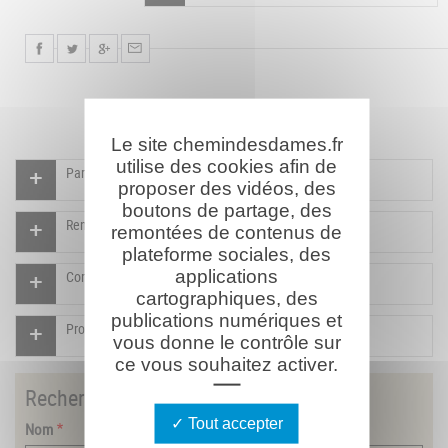
Le site chemindesdames.fr
utilise des cookies afin de
Participer à l'indexation du Mémorial virtuel
proposer des vidéos, des
boutons de partage, des
Rendre un hommage pour ce combattant
remontées de contenus de
plateforme sociales, des
applications
Compléter la fiche pour ce combattant
cartographiques, des
publications numériques et
Proposer un document pour ce combattant
vous donne le contrôle sur
ce vous souhaitez activer.
Rechercher
un combattant
Tout accepter
Nom