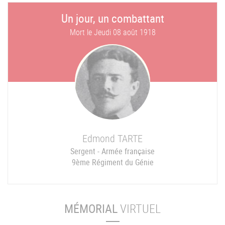
Un jour, un combattant
Mort le
Jeudi 08 août 1918
Edmond
TARTE
Sergent - Armée française
9ème Régiment du Génie
MÉMORIAL
VIRTUEL