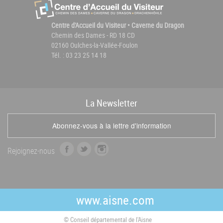
Centre d'Accueil du Visiteur • Caverne du Dragon
Chemin des Dames - RD 18 CD
02160 Oulches-la-Vallée-Foulon
Tél. : 03 23 25 14 18
La
News
letter
Abonnez-vous à la lettre d'information
f
t
i
Rejoignez-nous
a
w
n
c
i
s
e
t
t
b
t
a
www.aisne.com
o
e
g
o
r
r
© Conseil départemental de l'Aisne
k
a