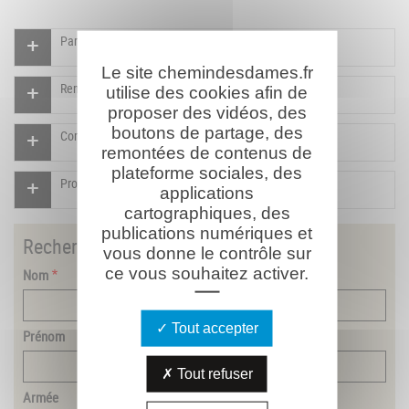
Participer à l'indexation du Mémorial virtuel
Le site chemindesdames.fr
Rendre un hommage pour ce combattant
utilise des cookies afin de
proposer des vidéos, des
boutons de partage, des
Compléter la fiche pour ce combattant
remontées de contenus de
plateforme sociales, des
Proposer un document pour ce combattant
applications
cartographiques, des
publications numériques et
Rechercher
un combattant
vous donne le contrôle sur
ce vous souhaitez activer.
Nom
Tout accepter
Prénom
Tout refuser
Armée