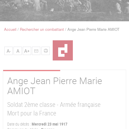
u
de
Navigation
Accueil
Rechercher un combattant
Ange Jean Pierre Marie AMIOT
Fil
d'Ariane
A-
A
A+
Ange Jean Pierre Marie
AMIOT
Soldat 2ème classe - Armée française
Mort pour la France
Date du décès :
Mercredi 23 mai 1917