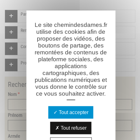
Participer à l'indexation du Mémorial virtuel
Le site chemindesdames.fr
Rendre un hommage pour ce combattant
utilise des cookies afin de
proposer des vidéos, des
boutons de partage, des
Compléter la fiche pour ce combattant
remontées de contenus de
plateforme sociales, des
Proposer un document pour ce combattant
applications
cartographiques, des
publications numériques et
Rechercher
un combattant
vous donne le contrôle sur
ce vous souhaitez activer.
Nom
Tout accepter
Prénom
Tout refuser
Armée