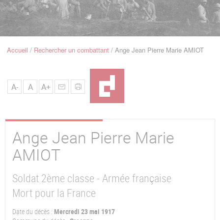
u
de
Navigation
Accueil
Rechercher un combattant
Ange Jean Pierre Marie AMIOT
Fil
d'Ariane
A-
A
A+
Ange Jean Pierre Marie
AMIOT
Soldat 2ème classe - Armée française
Mort pour la France
Date du décès :
Mercredi 23 mai 1917