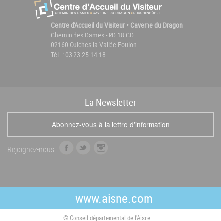
Centre d'Accueil du Visiteur • Caverne du Dragon
Chemin des Dames - RD 18 CD
02160 Oulches-la-Vallée-Foulon
Tél. : 03 23 25 14 18
La
News
letter
Abonnez-vous à la lettre d'information
f
t
i
Rejoignez-nous
a
w
n
c
i
s
e
t
t
b
t
a
www.aisne.com
o
e
g
o
r
r
© Conseil départemental de l'Aisne
k
a