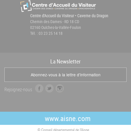
Centre d'Accueil du Visiteur • Caverne du Dragon
Chemin des Dames - RD 18 CD
02160 Oulches-la-Vallée-Foulon
Tél. : 03 23 25 14 18
La
News
letter
Abonnez-vous à la lettre d'information
f
t
i
Rejoignez-nous
a
w
n
c
i
s
e
t
t
b
t
a
www.aisne.com
o
e
g
o
r
r
© Conseil départemental de l'Aisne