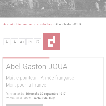
u
de
Navigation
Accueil
Rechercher un combattant
Abel Gaston JOUA
Fil
d'Ariane
A-
A
A+
Abel Gaston
JOUA
Maître pointeur - Armée française
Mort pour la France
Date du décès :
Dimanche 30 septembre 1917
Commune du décès :
secteur de Jouy