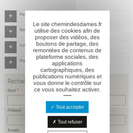
Participer à l'indexation du Mémorial virtuel
Le site chemindesdames.fr
Rendre un hommage pour ce combattant
utilise des cookies afin de
proposer des vidéos, des
boutons de partage, des
Compléter la fiche pour ce combattant
remontées de contenus de
plateforme sociales, des
Proposer un document pour ce combattant
applications
cartographiques, des
publications numériques et
Rechercher
un combattant
vous donne le contrôle sur
ce vous souhaitez activer.
Nom
Tout accepter
Prénom
Tout refuser
Armée