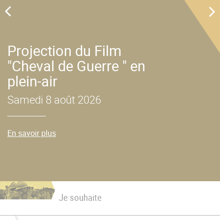
u
Projection du Film
"Cheval de Guerre " en
plein-air
Samedi 8 août 2026
En savoir plus
Je souhaite