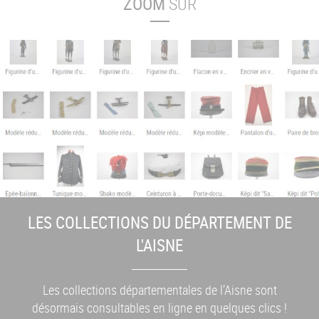
ZOOM
SUR
LES COLLECTIONS DU DÉPARTEMENT DE
L'AISNE
Les collections départementales de l’Aisne sont
désormais consultables en ligne en quelques clics !