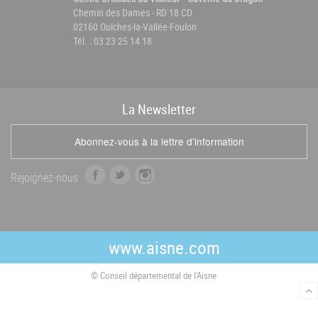
Chemin des Dames - RD 18 CD
02160 Oulches-la-Vallée-Foulon
Tél. : 03 23 25 14 18
La
News
letter
Abonnez-vous à la lettre d'information
f
t
i
Rejoignez-nous
a
w
n
c
i
s
e
t
t
b
t
a
www.aisne.com
o
e
g
o
r
r
© Conseil départemental de l'Aisne
k
a
m