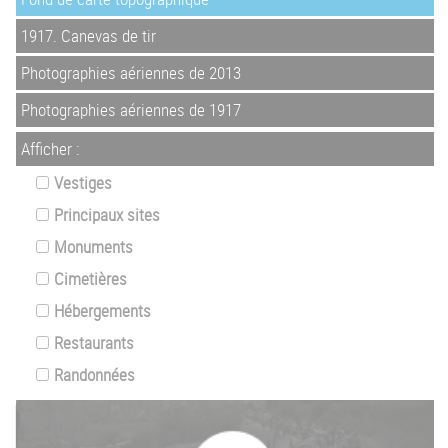
1917. Canevas de tir
Photographies aériennes de 2013
Photographies aériennes de 1917
Afficher :
Vestiges
Principaux sites
Monuments
Cimetières
Hébergements
Restaurants
Randonnées
Z