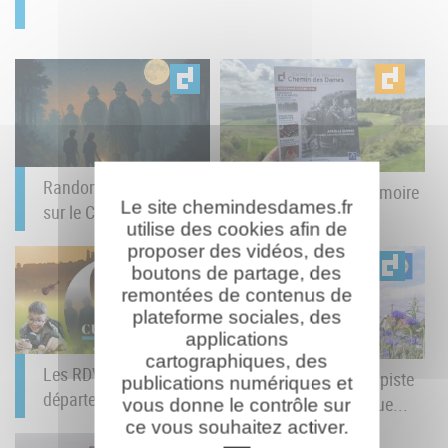
Randonnée nocturne
Le Carnet de la Mémoire
Le site chemindesdames.fr
sur le Chemin des...
du Chemin des...
utilise des cookies afin de
proposer des vidéos, des
boutons de partage, des
remontées de contenus de
plateforme sociales, des
applications
cartographiques, des
Les RDV Culturels du
Baludik : un jeu de piste
publications numériques et
département : juin à...
numérique débarque...
vous donne le contrôle sur
ce vous souhaitez activer.