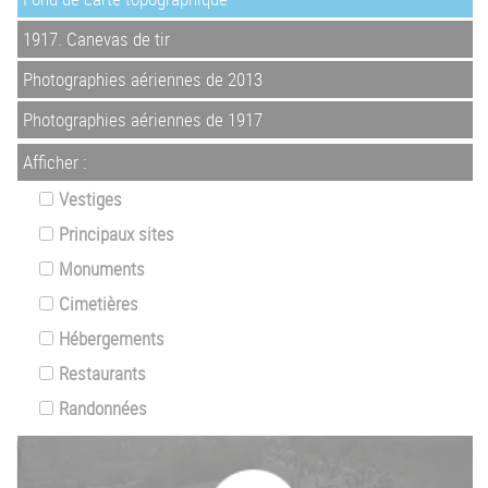
1917. Canevas de tir
Photographies aériennes de 2013
Photographies aériennes de 1917
Afficher :
Vestiges
Principaux sites
Monuments
Cimetières
Hébergements
Restaurants
Randonnées
Z