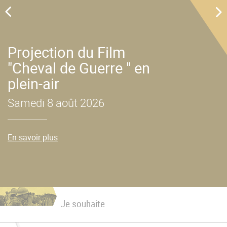
u
Projection du Film
"Cheval de Guerre " en
plein-air
Samedi 8 août 2026
En savoir plus
Je souhaite