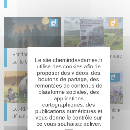
Randonnée nocturne
Le Carnet de la Mémoire
Le site chemindesdames.fr
sur le Chemin des...
du Chemin des...
utilise des cookies afin de
proposer des vidéos, des
boutons de partage, des
remontées de contenus de
plateforme sociales, des
applications
cartographiques, des
Les RDV Culturels du
Baludik : un jeu de piste
publications numériques et
département : juin à...
numérique débarque...
vous donne le contrôle sur
ce vous souhaitez activer.