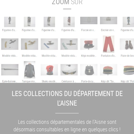
ZOOM
SUR
LES COLLECTIONS DU DÉPARTEMENT DE
L'AISNE
Les collections départementales de l’Aisne sont
désormais consultables en ligne en quelques clics !