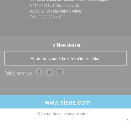
Chemin des Dames - RD 18 CD
02160 Oulches-la-Vallée-Foulon
Tél. : 03 23 25 14 18
La
News
letter
Abonnez-vous à la lettre d'information
f
t
i
Rejoignez-nous
a
w
n
c
i
s
e
t
t
b
t
a
www.aisne.com
o
e
g
o
r
r
© Conseil départemental de l'Aisne
k
a
m