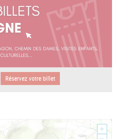
Réservez votre billet
Z
o