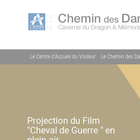
Aller
Menu
au
C
contenu
du
h
principal
compte
e
m
de
i
l'utilisateur
n
Le Centre d'Accueil du Visiteur
Le Chemin des D
d
Navigation
e
s
principale
D
a
m
e
s
Projection du Film
"Cheval de Guerre " en
plein-air