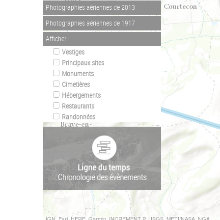
Photographies aériennes de 2013
Photographies aériennes de 1917
Afficher :
Vestiges
Principaux sites
Monuments
Cimetières
Hébergements
Restaurants
Randonnées
IGN, Esri, HERE, Garmin, INCREMENT P, USGS, METI/NASA, NGA