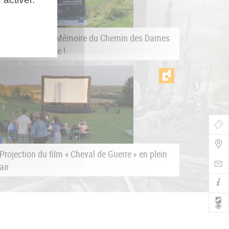
Le Carnet de la Mémoire du Chemin des Dames
#7 est disponible !
Bou
de
Projection du film « Cheval de Guerre » en plein
Navi
air