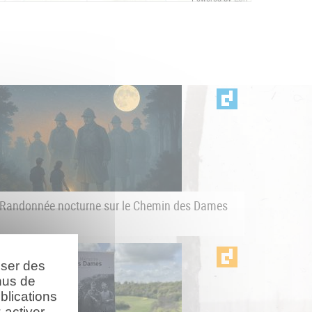
Randonnée nocturne sur le Chemin des Dames
oser des
nus de
blications
activer.