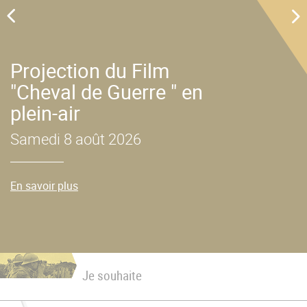
u
Projection du Film
"Cheval de Guerre " en
plein-air
Samedi 8 août 2026
En savoir plus
Je souhaite