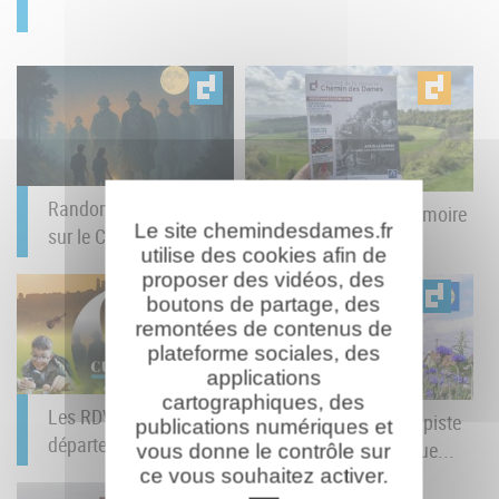
Randonnée nocturne
Le Carnet de la Mémoire
Le site chemindesdames.fr
sur le Chemin des...
du Chemin des...
utilise des cookies afin de
proposer des vidéos, des
boutons de partage, des
remontées de contenus de
plateforme sociales, des
applications
cartographiques, des
Les RDV Culturels du
Baludik : un jeu de piste
publications numériques et
département : juin à...
numérique débarque...
vous donne le contrôle sur
ce vous souhaitez activer.