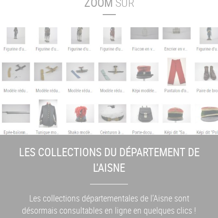
ZOOM
SUR
LES COLLECTIONS DU DÉPARTEMENT DE
L'AISNE
Les collections départementales de l’Aisne sont
désormais consultables en ligne en quelques clics !