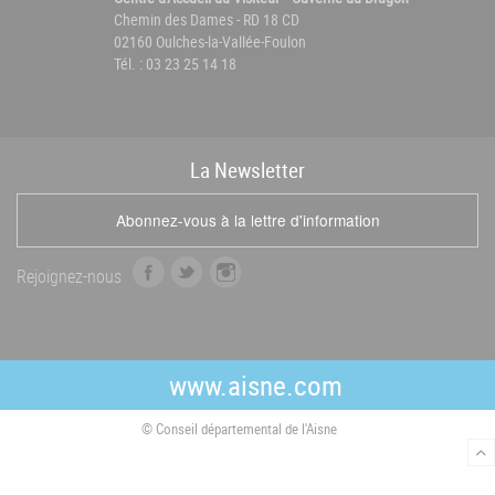
Chemin des Dames - RD 18 CD
02160 Oulches-la-Vallée-Foulon
Tél. : 03 23 25 14 18
La
News
letter
Abonnez-vous à la lettre d'information
f
t
i
Rejoignez-nous
a
w
n
c
i
s
e
t
t
b
t
a
www.aisne.com
o
e
g
o
r
r
© Conseil départemental de l'Aisne
k
a
m