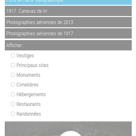
1917. Canevas de tir
Photographies aériennes de 2013
Photographies aériennes de 1917
Afficher :
Vestiges
Principaux sites
Monuments
Cimetières
Hébergements
Restaurants
Randonnées
Z