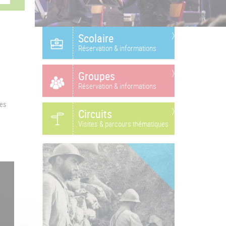
Scolaire
Réservation & informations
Groupes
Réservation & informations
les
Circuits
Visites & parcours thématiques