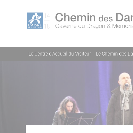
Aller
Menu
au
C
contenu
du
h
principal
compte
e
m
de
i
l'utilisateur
n
Le Centre d'Accueil du Visiteur
Le Chemin des D
d
Navigation
e
s
principale
D
a
m
e
s