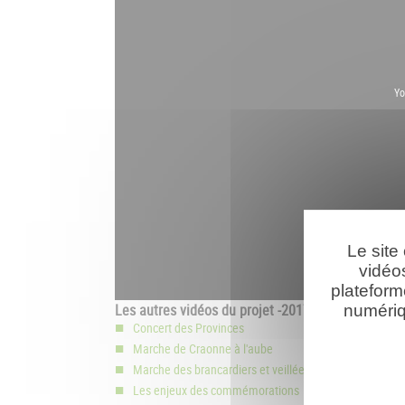
Yo
Le site
vidéo
plateform
Les autres vidéos du projet -2017 :
numériq
Concert des Provinces
Marche de Craonne à l'aube
Marche des brancardiers et veillée au cimetière de Cr
Les enjeux des commémorations