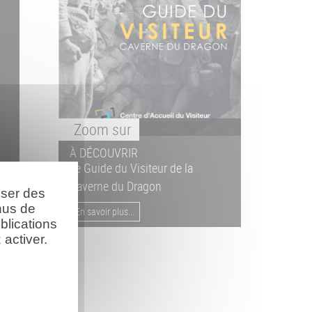
Zoom
sur
À DÉCOUVRIR
Le Guide du Visiteur de la
Caverne du Dragon
oser des
nus de
En savoir plus...
blications
activer.