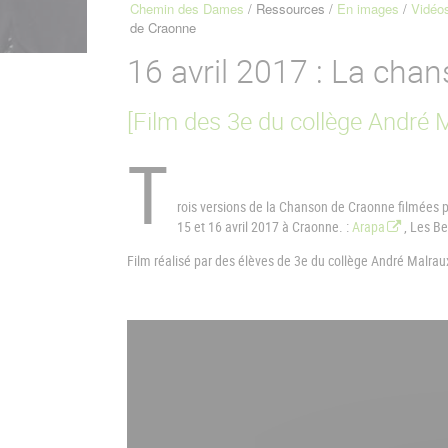
Chemin des Dames
Ressources
En images
Vidéo
Fil
de Craonne
d'Ariane
16 avril 2017 : La cha
[Film des 3e du collège André 
T
rois versions de la Chanson de Craonne filmées
15 et 16 avril 2017 à Craonne. :
Arapa
, Les B
Film réalisé par des élèves de 3e du collège André Malra