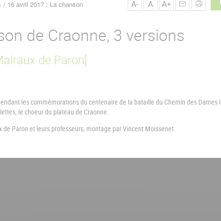
A-
A
A+
s
16 avril 2017 : La chanson
nson de Craonne, 3 versions
Malraux de Paron]
 pendant les commémorations du centenaire de la bataille du Chemin des Dames 
elettes, le choeur du plateau de Craonne.
ux de Paron et leurs professeurs, montage par Vincent Moissenet.