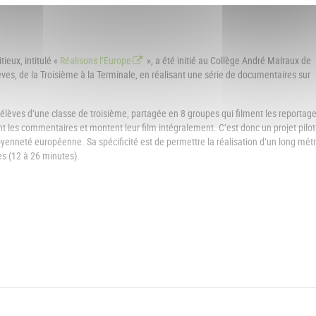
ieux, intitulé «
Réalisons l’Europe
», a été initié au Collège André Malraux de
èves, de la Troisième à la Terminale, en réalisant une série de documentaires sur
élèves d’une classe de troisième, partagée en 8 groupes qui filment les reportage
nt les commentaires et montent leur film intégralement. C’est donc un projet pilot
toyenneté européenne. Sa spécificité est de permettre la réalisation d’un long mét
s (12 à 26 minutes).