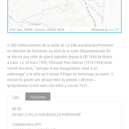
IGN, Esri, HERE, Garmin, USGS, NGA
Powered by
Esri
A 200 mètres environ de la sortie de La Ville-aux-Bois-lès-Pontavert
en direction de Pontavert, au bord de la route départementale 89,
se dresse une stèle de granit signalée depuis la RD 1044 de Reims
à Laon. Le 24 mars 1990, l’écrivain Yves Gibeau (1916-1994) avait
convié ses amis, “
non pas à une inauguration, mais à un
pèlerinage
” à la stèle qu’il venait d’ériger en hommage au poète. Il
choisit d'y graver une phrase tirée du poème « Rêverie »
qu'Apollinaire écrivit dans une lettre à Lou en 1915 :
Lieu
Horaires
RD 89
02160 LA VILLE-AUX-BOIS-LES-PONTAVERT
Coordonnées GPS :