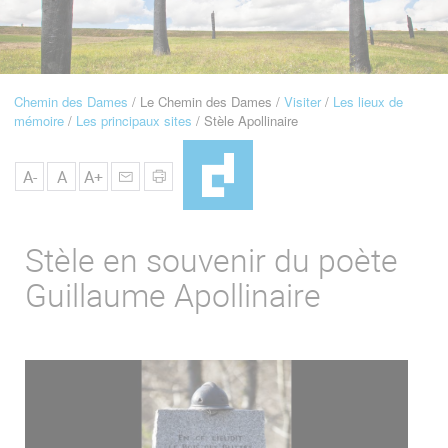
u
de
Navigation
Chemin des Dames
Le Chemin des Dames
Visiter
Les lieux de
Fil
mémoire
Les principaux sites
Stèle Apollinaire
d'Ariane
A-
A
A+
Stèle en souvenir du poète
Guillaume Apollinaire