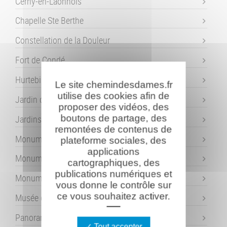
Cerny-en-Laonnois
Chapelle Ste Berthe
Constellation de la Douleur
Fort de Condé
Hurtebise
Le site chemindesdames.fr
utilise des cookies afin de
Jardin de Mémoire - Laffaux
proposer des vidéos, des
boutons de partage, des
Jardins de la Paix - Craonne
remontées de contenus de
Monument des Basques
plateforme sociales, des
applications
Monument des Chars d'assaut
cartographiques, des
publications numériques et
Monument de Napoléon
vous donne le contrôle sur
ce vous souhaitez activer.
Musée de Vassogne
Panorama de la Royère
Tout accepter