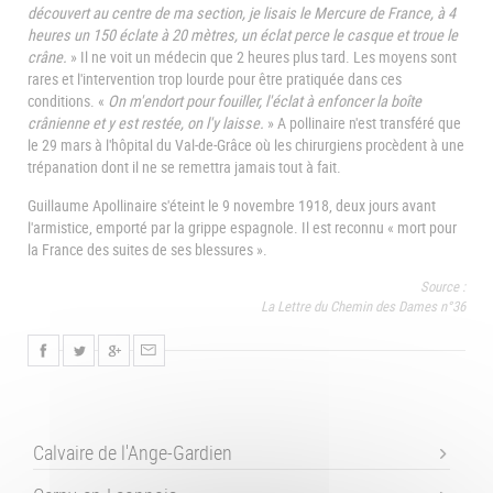
découvert au centre de ma section, je lisais le Mercure de France, à 4
heures un 150 éclate à 20 mètres, un éclat perce le casque et troue le
crâne.
» Il ne voit un médecin que 2 heures plus tard. Les moyens sont
rares et l'intervention trop lourde pour être pratiquée dans ces
conditions. «
On m'endort pour fouiller, l'éclat à enfoncer la boîte
crânienne et y est restée, on l'y laisse.
» A pollinaire n'est transféré que
le 29 mars à l'hôpital du Val-de-Grâce où les chirurgiens procèdent à une
trépanation dont il ne se remettra jamais tout à fait.
Guillaume Apollinaire s'éteint le 9 novembre 1918, deux jours avant
l'armistice, emporté par la grippe espagnole. Il est reconnu « mort pour
la France des suites de ses blessures ».
Source :
La Lettre du Chemin des Dames n°36
Calvaire de l'Ange-Gardien