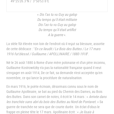
49°25'26.3"N / 3°50'53.6"E
«
Dis l'as tu vu Guy au galop
Du temps qu'il était militaire
Dis l'as-tu vu Guy au galop
Du temps qu'il était artiflot
A la guerre
».
La stèle fût élevée non loin de l'endroit où il reçut sa blessure, assortie
de cette dédicace : "
En ce lieudit / Le Bois des Buttes / Le 17 mars
1916 fut blessé / Guillaume / APOLLINAIRE / 1880-1918
".
Né le 26 août 1880 à Rome d'une mère polonaise et d'un père inconnu,
Guillaume Kostrowitzky n'a pas la nationalité française quand il veut
s'engager en août 1914, De ce fait, sa demande n'est acceptée qu'en
novembre, ce qui lance la procédure de naturalisation.
En mars 1916, le poète écrivain, désormais connu sous le nom de
Guillaume Apollinaire, se bat au pied du Chemin des Dames, au Bois
des Buttes. Dans son carnet de notes, il écrit le 14 mars : «
Arrivée dans
les tranchée sans abri du bois des Buttes au Nord de Pontavet.
» Sa
guerre de tranchée ne sera que de courte durée. Un éclat d'obus le
frappe en pleine tête le 17 mars. Apollinaire écrit : «
Je lisais à