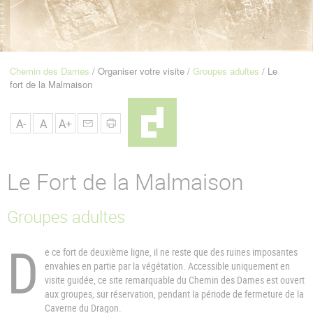
u
de
Navigation
Chemin des Dames
Organiser votre visite
Groupes adultes
Le
Fil
fort de la Malmaison
d'Ariane
A-
A
A+
Le Fort de la Malmaison
Groupes adultes
D
e ce fort de deuxième ligne, il ne reste que des ruines imposantes
envahies en partie par la végétation. Accessible uniquement en
visite guidée, ce site remarquable du Chemin des Dames est ouvert
aux groupes, sur réservation, pendant la période de fermeture de la
Caverne du Dragon.