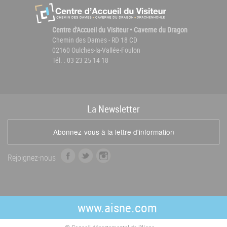
Centre d'Accueil du Visiteur • Caverne du Dragon
Chemin des Dames - RD 18 CD
02160 Oulches-la-Vallée-Foulon
Tél. : 03 23 25 14 18
La
News
letter
Abonnez-vous à la lettre d'information
f
t
i
Rejoignez-nous
a
w
n
c
i
s
e
t
t
b
t
a
www.aisne.com
o
e
g
o
r
r