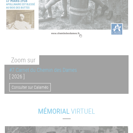
Zoom
sur
#7 Carnet du Chemin des Dames
[ 2026 ]
Consulter sur Calaméo
MÉMORIAL
VIRTUEL