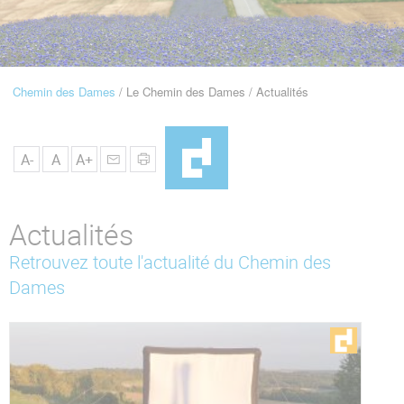
u
de
Navigation
Chemin des Dames
Le Chemin des Dames
Actualités
Fil
d'Ariane
A-
A
A+
Actualités
Retrouvez toute l'actualité du Chemin des
Dames