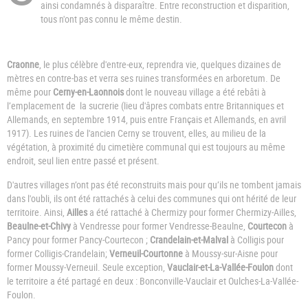
ainsi condamnés à disparaître. Entre reconstruction et disparition,
tous n'ont pas connu le même destin.
Craonne
, le plus célèbre d'entre-eux, reprendra vie, quelques dizaines de
mètres en contre-bas et verra ses ruines transformées en arboretum. De
même pour
Cerny-en-Laonnois
dont le nouveau village a été rebâti à
l’emplacement de la sucrerie (lieu d'âpres combats entre Britanniques et
Allemands, en septembre 1914, puis entre Français et Allemands, en avril
1917). Les ruines de l'ancien Cerny se trouvent, elles, au milieu de la
végétation, à proximité du cimetière communal qui est toujours au même
endroit, seul lien entre passé et présent.
D'autres villages n’ont pas été reconstruits mais pour qu’ils ne tombent jamais
dans l'oubli, ils ont été rattachés à celui des communes qui ont hérité de leur
territoire. Ainsi,
Ailles
a été rattaché à Chermizy pour former Chermizy-Ailles,
Beaulne-et-Chivy
à Vendresse pour former Vendresse-Beaulne,
Courtecon
à
Pancy pour former Pancy-Courtecon ;
Crandelain-et-Malval
à Colligis pour
former Colligis-Crandelain;
Verneuil-Courtonne
à Moussy-sur-Aisne pour
former Moussy-Verneuil. Seule exception,
Vauclair-et-La-Vallée-Foulon
dont
le territoire a été partagé en deux : Bonconville-Vauclair et Oulches-La-Vallée-
Foulon.