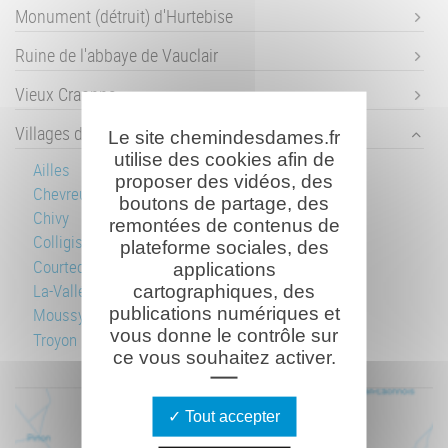
Monument (détruit) d'Hurtebise
Ruine de l'abbaye de Vauclair
Vieux Craonne
Villages détruits
Le site chemindesdames.fr
utilise des cookies afin de
Ailles
proposer des vidéos, des
Chevreux
boutons de partage, des
Chivy
remontées de contenus de
Colligis-Crandelain
plateforme sociales, des
Courtecon
applications
La-Vallée-Foulon
cartographiques, des
publications numériques et
Moussy-Verneuil
vous donne le contrôle sur
Troyon
ce vous souhaitez activer.
Tout accepter