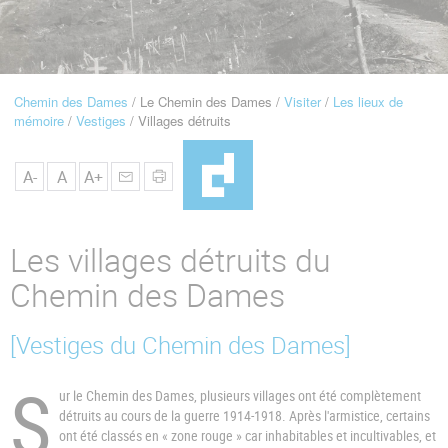
u
de
Navigation
Chemin des Dames
Le Chemin des Dames
Visiter
Les lieux de
Fil
mémoire
Vestiges
Villages détruits
d'Ariane
A-
A
A+
Les villages détruits du
Chemin des Dames
[Vestiges du Chemin des Dames]
S
ur le Chemin des Dames, plusieurs villages ont été complètement
détruits au cours de la guerre 1914-1918. Après l'armistice, certains
ont été classés en « zone rouge » car inhabitables et incultivables, et