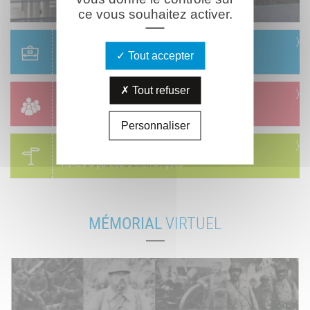
ce vous souhaitez activer.
Scolaire
Tout accepter
Réservation & informations
Tout refuser
Groupes
Réservation & informations
Personnaliser
Circuits
Visites & parcours thématiques
MÉMORIAL
VIRTUEL