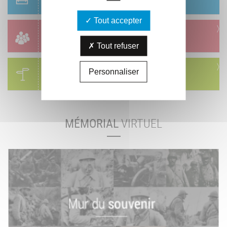
Réservation & informations
Tout accepter
Groupes
Réservation & informations
Tout refuser
Circuits
Personnaliser
Visites & parcours thématiques
MÉMORIAL
VIRTUEL