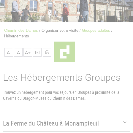
u
de
Navigation
Chemin des Dames
Organiser votre visite
Groupes adultes
Fil
Hébergements
d'Ariane
A-
A
A+
Les Hébergements Groupes
Trouvez un hébergement pour vos séjours en Groupes à proximité de la
Caverne du Dragon-Musée du Chemin des Dames.
La Ferme du Château à Monampteuil