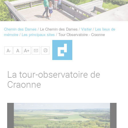
u
de
Navigation
Chemin des Dames
Le Chemin des Dames
Visiter
Les lieux de
Fil
mémoire
Les principaux sites
Tour Observatoire - Craonne
d'Ariane
A-
A
A+
La tour-observatoire de
Craonne