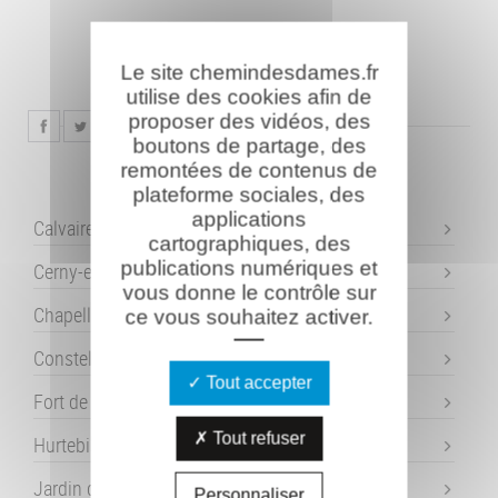
Le site chemindesdames.fr
utilise des cookies afin de
proposer des vidéos, des
boutons de partage, des
remontées de contenus de
plateforme sociales, des
applications
Calvaire de l'Ange-Gardien
cartographiques, des
publications numériques et
Cerny-en-Laonnois
vous donne le contrôle sur
Chapelle Ste Berthe
ce vous souhaitez activer.
Constellation de la Douleur
Tout accepter
Fort de Condé
Tout refuser
Hurtebise
Jardin de Mémoire - Laffaux
Personnaliser