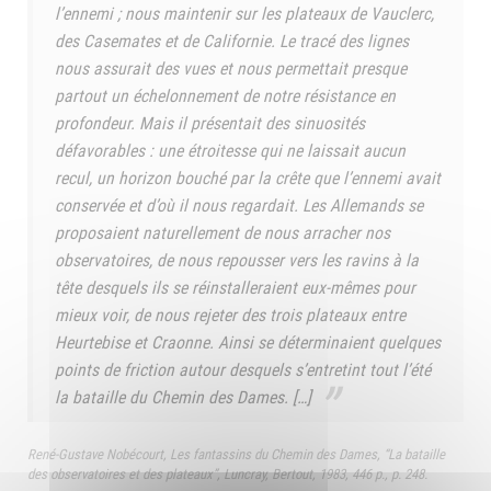
l’ennemi ; nous maintenir sur les plateaux de Vauclerc,
des Casemates et de Californie. Le tracé des lignes
nous assurait des vues et nous permettait presque
partout un échelonnement de notre résistance en
profondeur. Mais il présentait des sinuosités
défavorables : une étroitesse qui ne laissait aucun
recul, un horizon bouché par la crête que l’ennemi avait
conservée et d’où il nous regardait. Les Allemands se
proposaient naturellement de nous arracher nos
observatoires, de nous repousser vers les ravins à la
tête desquels ils se réinstalleraient eux-mêmes pour
mieux voir, de nous rejeter des trois plateaux entre
Heurtebise et Craonne. Ainsi se déterminaient quelques
points de friction autour desquels s’entretint tout l’été
la bataille du Chemin des Dames. […]
René-Gustave Nobécourt, Les fantassins du Chemin des Dames, “La bataille
des observatoires et des plateaux”, Luncray, Bertout, 1983, 446 p., p. 248.