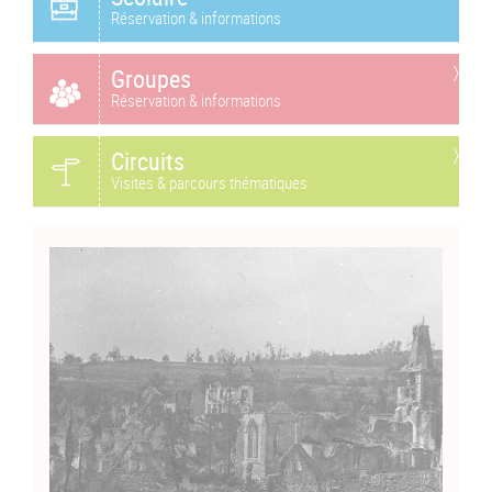
Réservation & informations
Groupes
Réservation & informations
Circuits
Visites & parcours thématiques