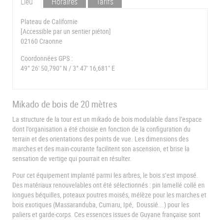
Lieu
Horaires
Tarifs
Plateau de Californie
[Accessible par un sentier piéton]
02160 Craonne
Coordonnées GPS :
49° 26' 50,790" N / 3° 47' 16,681" E
Mikado de bois de 20 mètres
La structure de la tour est un mikado de bois modulable dans l’espace
dont l'organisation a été choisie en fonction de la configuration du
terrain et des orientations des points de vue. Les dimensions des
marches et des main-courante facilitent son ascension, et brise la
sensation de vertige qui pourrait en résulter.
Pour cet équipement implanté parmi les arbres, le bois s’est imposé.
Des matériaux renouvelables ont été sélectionnés : pin lamellé collé en
longues béquilles, poteaux poutres moisés, mélèze pour les marches et
bois exotiques (Massaranduba, Cumaru, Ipé, Doussié...) pour les
paliers et garde-corps. Ces essences issues de Guyane française sont