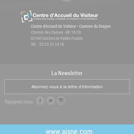
Centre d'Accueil du Visiteur • Caverne du Dragon
Chemin des Dames - RD 18 CD
02160 Oulches-la-Vallée-Foulon
Tél. : 03 23 25 14 18
La
News
letter
Abonnez-vous à la lettre d'information
f
t
i
Rejoignez-nous
a
w
n
c
i
s
e
t
t
b
t
a
www.aisne.com
o
e
g