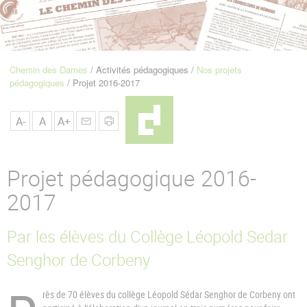
u
de
Navigation
Chemin des Dames
Activités pédagogiques
Nos projets
Fil
pédagogiques
Projet 2016-2017
d'Ariane
A-
A
A+
Projet pédagogique 2016-
2017
Par les élèves du Collège Léopold Sedar
Senghor de Corbeny
rès de 70 élèves du collège Léopold Sédar Senghor de Corbeny ont