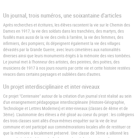
Un journal, trois numéros, une soixantaine d'articles
Après recherches et écritures, les élèves racontent la vie sur le Chemin des
Dames en 1917, la vie des soldats dans les tranchées, des martyrs, des
fusillés mais aussi de la vie des civils à l'arrière, la vie des femmes, des
infirmiers, des pompiers; ils dépeignent également la vie des villages
dévastés par la Grande Guerre, avec leurs cimetières aux nationalités
diverses ainsi que leurs monuments érigés à la mémoire des vies tombées.
Le journal met à l'honneur des artistes, des peintres, des poètes, des
musiciens de 1917 à nos jours nourris par cette vie et cette histoire restées
vivaces dans certains paysages et oubliées dans d'autres.
Un projet interdisciplinaire et inter-niveaux
Ce projet "Centenaire" autour de la création d'un journal s'est réalisé au sein
d'un enseignement pédagogique interdisciplinaire (Histoire-Géographie,
Technologie et Lettres Modernes) et inter-niveaux (classes de 4ème et de
3ème). L'autonomie des élèves a été glissé au coeur du projet : les collègiens
des trois classes sont allés d'eux-mêmes enquêter sur la vie de leur
commune et ont participé aux commémorations locales afin de restituer ce
que la mémoire a localement préservé. Une classe de 3ème a sillonné les