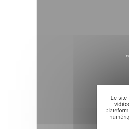
Yo
Le site
vidéo
plateform
numériq