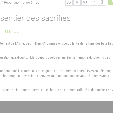
A-
A
A+
s
Reportage France 3 : Le
entier des sacrifiés
-France
artement de l’Aisne, des milliers d’hommes ont perdu la vie dans l’une des batailles
t question que d’oubli... Mais depuis quelques années la mémoire du Chemin des
ngent dans l’Histoire, aux enseignants qui emmènent leurs élèves en pélerinage
nt hommage à travers leurs oeuvres, tous ont une unique volonté : faire vivre la
 les plaies de la Grande Guerre sur le chemin des Dames. Diffusé le dimanche 16 avr