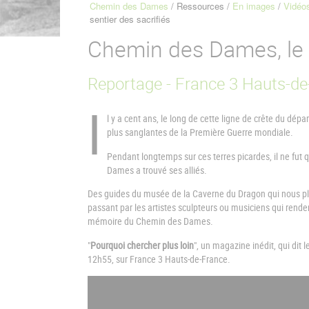
Chemin des Dames
Ressources
En images
Vidéo
Fil
sentier des sacrifiés
d'Ariane
Chemin des Dames, le s
Reportage - France 3 Hauts-de
I
l y a cent ans, le long de cette ligne de crête du dép
plus sanglantes de la Première Guerre mondiale.
Pendant longtemps sur ces terres picardes, il ne fu
Dames a trouvé ses alliés.
Des guides du musée de la Caverne du Dragon qui nous plo
passant par les artistes sculpteurs ou musiciens qui rende
mémoire du Chemin des Dames.
"
Pourquoi chercher plus loin
", un magazine inédit, qui dit
12h55, sur France 3 Hauts-de-France.