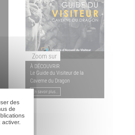
Zoom
sur
À DÉCOUVRIR
Le Guide du Visiteur de la
Caverne du Dragon
En savoir plus...
oser des
nus de
blications
activer.