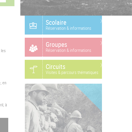
Scolaire
Réservation & informations
Groupes
Réservation & informations
 les
Circuits
Visites & parcours thématiques
, en
il, à