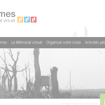
ames
Le Mémorial virtuel
Organiser votre visite
Activités p