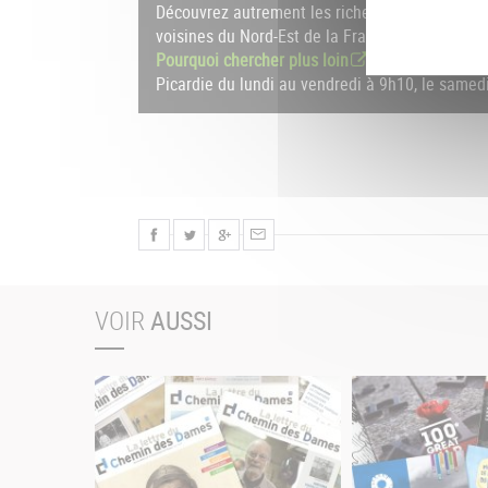
Découvrez autrement les richesses naturelles, 
voisines du Nord-Est de la France, au travers d
Pourquoi chercher plus loin
est une collecti
Picardie du lundi au vendredi à 9h10, le samed
VOIR
AUSSI