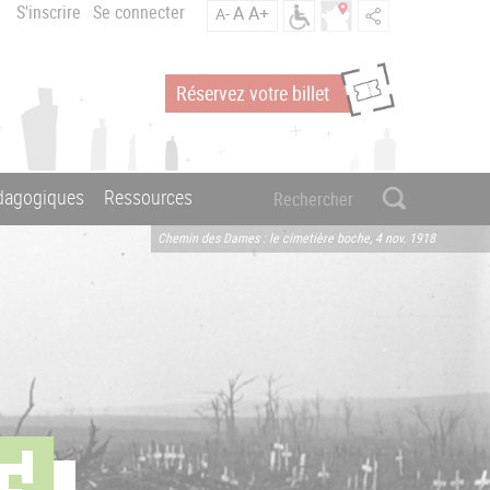
S'inscrire
Se connecter
A
A+
A-
Réservez votre billet
édagogiques
Ressources
Chemin des Dames : le cimetière boche, 4 nov. 1918