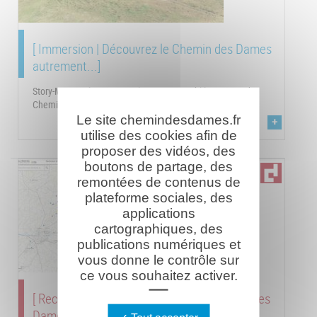
[ Immersion | Découvrez le Chemin des Dames
autrement...]
Story-Maps présentant quelques sites emblématiques du
Chemin des Dames vus du ciel.
Le site chemindesdames.fr
+
utilise des cookies afin de
proposer des vidéos, des
boutons de partage, des
remontées de contenus de
plateforme sociales, des
applications
cartographiques, des
publications numériques et
vous donne le contrôle sur
ce vous souhaitez activer.
[ Recherche : les lieux disparus du Chemin des
Dames ]