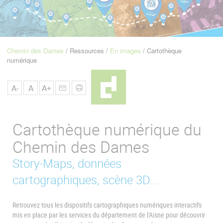
u
de
Navigation
Chemin des Dames
Ressources
En images
Cartothèque
Fil
numérique
d'Ariane
A-
A
A+
Cartothèque numérique du
Chemin des Dames
Story-Maps, données
cartographiques, scène 3D...
Retrouvez tous les dispositifs cartographiques numériques interactifs
mis en place par les services du département de l'Aisne pour découvrir