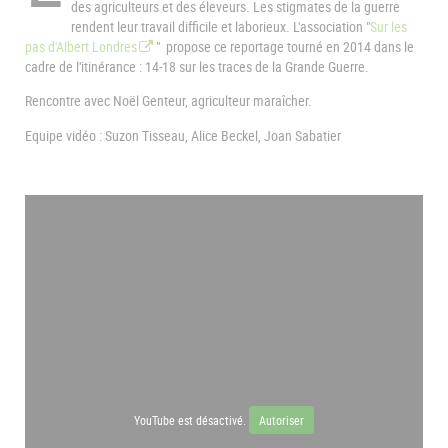
des agriculteurs et des éleveurs. Les stigmates de la guerre
rendent leur travail difficile et laborieux. L'association "
Sur les
pas d'Albert Londres
" propose ce reportage tourné en 2014 dans le
cadre de l'itinérance : 14-18 sur les traces de la Grande Guerre.
Rencontre avec Noël Genteur, agriculteur maraîcher.
Equipe vidéo : Suzon Tisseau, Alice Beckel, Joan Sabatier
YouTube est désactivé.
Autoriser