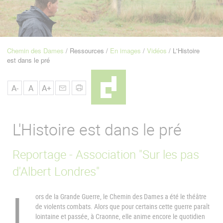
u
de
Navigation
Chemin des Dames
Ressources
En images
Vidéos
L'Histoire
Fil
est dans le pré
d'Ariane
A-
A
A+
L'Histoire est dans le pré
Reportage - Association "Sur les pas
d'Albert Londres"
L
ors de la Grande Guerre, le Chemin des Dames a été le théâtre
de violents combats. Alors que pour certains cette guerre paraît
lointaine et passée, à Craonne, elle anime encore le quotidien