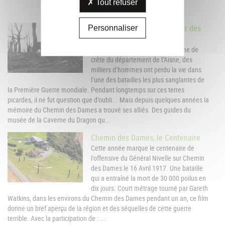
Tout refuser
Chemin des Dames, le sentier des
Personnaliser
sacrifiés
Il y a cent ans, le long de cette ligne de
crête du département de l’Aisne, des
milliers d’hommes ont perdu la vie dans
l’une des batailles les plus sanglantes de
la Première Guerre mondiale. Pendant longtemps sur ces terres
picardes, il ne fut question que d’oubli... Mais depuis quelques années la
mémoire du Chemin des Dames a trouvé ses alliés. Des guides du
musée de la Caverne du Dragon qu...
Chemin des Dames, le Centenaire
Cette année marque le centenaire de
l'offensive du Général Nivelle sur Chemin
des Dames le 16 Avril 1917. Une bataille
qui a entraîné la mort de 30 000 poilus en
dix jours. Court métrage tourné par Gareth
Watkins, dans les environs du Chemin des Dames pendant un an, ce film
donne un bref aperçu de la région et des séquelles de cette guerre
terrible. Avec la participation de : ...