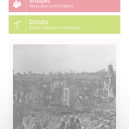
Groupes
Réservation & informations
Circuits
Visites & parcours thématiques