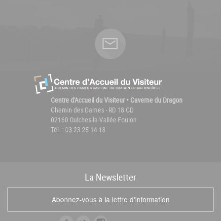
Centre d'Accueil du Visiteur • Caverne du Dragon
Chemin des Dames - RD 18 CD
02160 Oulches-la-Vallée-Foulon
Tél. : 03 23 25 14 18
La
News
letter
Abonnez-vous à la lettre d'information
f
t
i