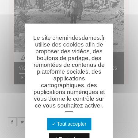
Le site chemindesdames.fr
utilise des cookies afin de
proposer des vidéos, des
Zoom
sur
boutons de partage, des
remontées de contenus de
Visites thématiques sur le Chemin des Dames
plateforme sociales, des
En savoir plus...
applications
cartographiques, des
publications numériques et
vous donne le contrôle sur
ce vous souhaitez activer.
Tout accepter
ARTICLES
LIÉS