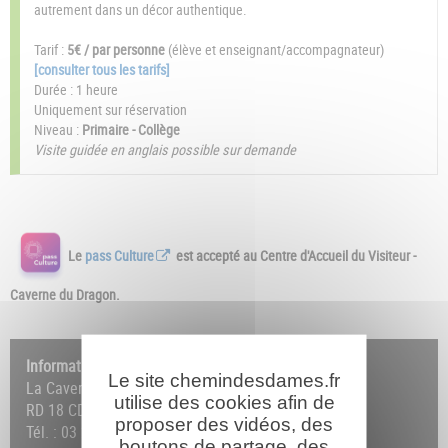
autrement dans un décor authentique.
Tarif :
5€ / par personne
(élève et enseignant/accompagnateur)
[consulter tous les tarifs]
Durée : 1 heure
Uniquement sur réservation
Niveau :
Primaire - Collège
Visite guidée en anglais possible sur demande
Le
pass Culture
est accepté au Centre d'Accueil du Visiteur -
Caverne du Dragon.
Informations & Réservation :
Le site chemindesdames.fr
La Caverne du Dragon • Centre d'Accueil du Visiteur
utilise des cookies afin de
RD 18 CD - 02160 OULCHES-LA-VALLÉE-FOULON
proposer des vidéos, des
Tél. : 03 23 25 14 18 /
Formulaire de contact
boutons de partage, des