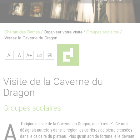
u
de
Navigation
Chemin des Dames
Organiser votre visite
Groupes scolaires
Fil
Visitez la Caverne du Dragon
d'Ariane
A-
A
A+
Visite de la Caverne du
Dragon
Groupes scolaires
A
l'origine du site de la Caverne du Dragon, une "creute". Ce mot
désignait autrefois dans la région les carrières de pierre creusées
dans le calcaire du plateau. Plus qu'un abri de fortune, elle devient