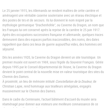
Le 25 janvier 1915, les Allemands se rendent maîtres de cette carrière et
aménagent une véritable caserne souterraine avec un réseau électrique et
des postes de tirs et de secours. Ils lui donnent le nom inspiré par la
mythologie germanique "Drachenhöhle", ou Caverne du Dragon, un nom que
les Français lui ont conservé après la reprise de la carrière le 25 juin 1917.
Après des occupations successives française et allemande, quelques traces
demeurent dans des espaces parfois inaccessibles, des noms, des dates
rappellent que dans ces lieux de guerre aujourd'hui vides, des hommes ont
séjourné.
Dès les années 1920, la Caverne du Dragon devient un site touristique. Un
premier musée est ouvert en 1969, sous l'égide du Souvenir Français. Gérée
depuis 1995 par le Conseil départemental de l'Aisne, la Caverne du Dragon
devient le point central de la nouvelle mise en valeur touristique des sites du
Chemin des Dames.
À proximité, un lieu de mémoire intitulé
Constellation de la Douleur
, de
Christian Lapie, rend hommage aux tirailleurs sénégalais, engagés
massivement sur le Chemin des Dames.
Dans le cadre du Centenaire, l'actuel bâtiment d'accueil du musée sera
réaménagé pour donner aux visiteurs une meilleure connaissance de ce