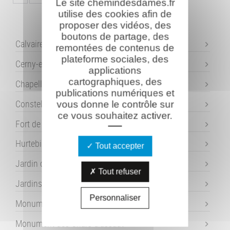
Le site chemindesdames.fr
utilise des cookies afin de
proposer des vidéos, des
boutons de partage, des
Calvaire de l'Ange-Gardien
remontées de contenus de
plateforme sociales, des
Cerny-en-Laonnois
applications
cartographiques, des
Chapelle Ste Berthe
publications numériques et
Constellation de la Douleur
vous donne le contrôle sur
ce vous souhaitez activer.
Fort de Condé
Hurtebise
Tout accepter
Jardin de Mémoire - Laffaux
Tout refuser
Jardins de la Paix - Craonne
Personnaliser
Monument des Basques
Monument des Chars d'assaut