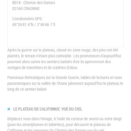
RD18 - Chemin des Dames
02160 CRAONNE
Coordonnées GPS :
49°26'41.4"N / 3°46'46.1"E
Après la guerre sur le plateau, classé en zone rouge, des pins ont été
plantés, le terrain n’étant plus cultivable. Les promeneurs d'aujourd'hui
pourront alors suivre les sentiers balisés d'où ils apercevront des
vestiges de tranchées et de cratères d'obus.
Panneaux thématiques sur la Grande Guerre, tables de lectures et vues
panoramiques sur la vallée de l’Aisne jalonnent aujourd’hui le plateau le
long de ce sentier balisé
LE PLATEAU DE CALIFORNIE VUE DU CIEL
Déplacez vous dans l'image, à l'aide du curseur de souris ou votre doigt
(pour les smartphones et tablettes), pour découvrir le plateau de
Californie et les paysages du Chemin des Dames vus du ciel.