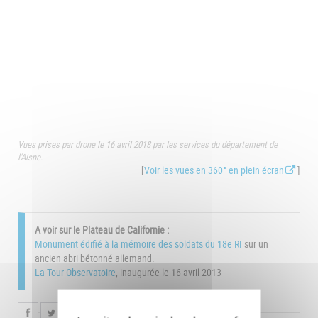
Vues prises par drone le 16 avril 2018 par les services du département de
l'Aisne.
[
Voir les vues en 360° en plein écran
]
A voir sur le Plateau de Californie :
Monument édifié à la mémoire des soldats du 18e RI
sur un
ancien abri bétonné allemand.
La Tour-Observatoire
, inaugurée le 16 avril 2013