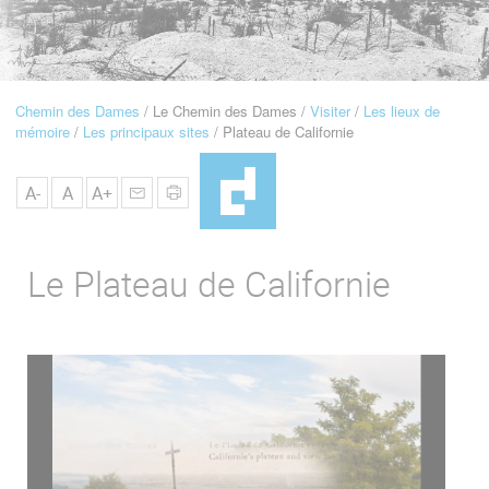
u
de
Navigation
Chemin des Dames
Le Chemin des Dames
Visiter
Les lieux de
Fil
mémoire
Les principaux sites
Plateau de Californie
d'Ariane
A-
A
A+
Le Plateau de Californie