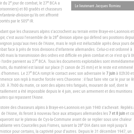
e
e
ir du 2
jour de combat, le 27
BCA a
Le lieutenant Jacques Romieu
 prisonniers) et 80 gradés et chasseurs
nfanterie-division
qu’ils ont affronté
e
portés par le 505
IR.
dant que les chasseurs alpins s’accrochent au terrain entre Braye-en-Laonnois et
e
pir, c’est aussi l’ensemble de la 28
division alpine qui défend ses positions depu
vignon jusqu’aux rives de l’Aisne, mais le repli est inéluctable après deux jours d
bat face à près de trois divisions d’infanterie allemandes. Celui-ci est ordonné à
00 mais la transmission des ordres est difficile en plein combat et ce n’est qu’à 
e
 l’ordre parvient au 27
BCA. Tous les documents exploitables sont immédiateme
ruits, du matériel est laissé sur place (1 canon de 25 mm) et le reste est emmené
e
 d’hommes. Le 27
BCA rompt le contact avec son adversaire le
7 juin
à 02h30 et
mence son repli à marche forcée vers Chavonne : il faut faire vite car le jour se l
30. À 7h00 du matin, ce sont des alpins très fatigués, mourant de soif, dont le
itaillement a été impossible depuis le 4 juin, avec un armement et des munitions
uites qui repassent l’Aisne.
istoire des chasseurs alpins à Braye-en-Laonnois en juin 1940 s’achevait. Repliés
 de l’Aisne, ils feront à nouveau face aux attaques allemandes les
7 et 8 juin
et co
aqueront sur le plateau de Cys-la-Commune avant de se replier sous une chaleur
e
ablante vers Courcelles puis Fismes, suivant la 28
DIA dans son repli jusqu’à
rmistice pour certains, la captivité pour d’autres. Depuis le 31 décembre 1947, un