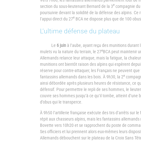
e
section du sous-lieutenant Bernard de la 3
compagnie du
poursuivie devant la solidité de la défense des alpins. Ce r
e
l’appui direct du 27
BCA ne dispose plus que de 100 obus
L’ultime défense du plateau
Le
6 juin
à l’aube, ayant reçu des munitions durant 
e
mulets vu la nature du terrain, le 27
BCA peut maintenir u
Allemands relance leur attaque, mais la fatigue, la chale
munitions ont bientôt raison des alpins qui espèrent depuis 
réserve pour contre-attaquer, les Français ne peuvent que f
e
fantassins allemands dans les bois. À 9h30, la 2
compagn
ainsi débordée après plusieurs heures de résistance, ce qui
défensif. Pour permettre le repli de ses hommes, le lieuten
couvre ses hommes jusqu’à ce qu’il tombe, atteint d’une bal
d’obus qui le transperce.
À 9h50 l’artillerie française exécute des tirs d’arrêts sur l
répit aux chasseurs alpins, mais les fantassins allemands ré
Bovette vers 10h20 et se rapprochent du poste de comma
Ses officiers et lui prennent alors eux-mêmes leurs disposi
Allemands débouchent sur le plateau de la Croix Sans Tête 