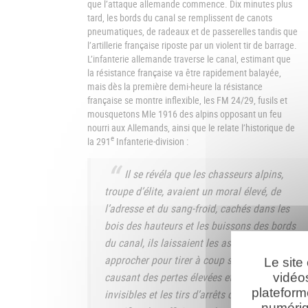
que l’attaque allemande commence. Dix minutes plus
tard, les bords du canal se remplissent de canots
pneumatiques, de radeaux et de passerelles tandis que
l’artillerie française riposte par un violent tir de barrage.
L’infanterie allemande traverse le canal, estimant que
la résistance française va être rapidement balayée,
mais dès la première demi-heure la résistance
française se montre inflexible, les FM 24/29, fusils et
mousquetons Mle 1916 des alpins opposant un feu
nourri aux Allemands, ainsi que le relate l’historique de
e
la 291
Infanterie-division :
Il se révéla que les chasseurs alpins,
troupe d’élite, avaient un moral élevé, de
l’adresse et du sang-froid, cachés dans les
bois des hauteurs et les buissons des bords
du canal, ils laissaient les assaillants
approcher pour tirer à coup sûr, leur
Le site
causant des pertes élevées et les repoussant. [
vidéo
plateform
invisibles et les tirs d’arrêts de l’artillerie a
numériq