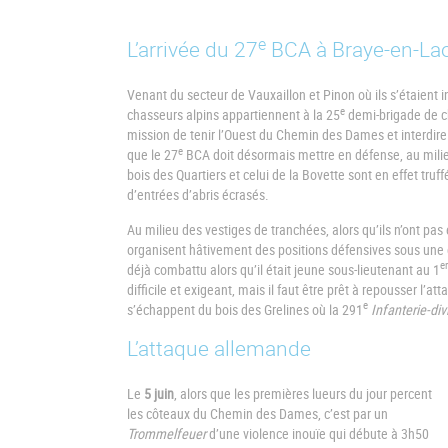
e
L’arrivée du 27
BCA à Braye-en-La
Venant du secteur de Vauxaillon et Pinon où ils s’étaient i
e
chasseurs alpins appartiennent à la 25
demi-brigade de c
mission de tenir l’Ouest du Chemin des Dames et interdire 
e
que le 27
BCA doit désormais mettre en défense, au milie
bois des Quartiers et celui de la Bovette sont en effet truf
d’entrées d’abris écrasés.
Au milieu des vestiges de tranchées, alors qu’ils n’ont pas
organisent hâtivement des positions défensives sous une 
er
déjà combattu alors qu’il était jeune sous-lieutenant au 1
difficile et exigeant, mais il faut être prêt à repousser l’at
e
s’échappent du bois des Grelines où la 291
Infanterie-div
L’attaque allemande
Le
5 juin
, alors que les premières lueurs du jour percent
les côteaux du Chemin des Dames, c’est par un
Trommelfeuer
d’une violence inouïe qui débute à 3h50