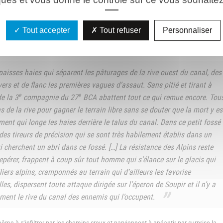
ristement célèbres Junkers 87 Stuka, viennent soutenir l’assaut de leurs fantassi
Tout accepter
Tout refuser
Personnaliser
e allemande est enrayée et les officiers supérieurs allemands doivent payer d’ex
e
pporte l’historique de la 291
Infanterie-division
:
aisses haies qui séparent les pâturages de la rive ouest du canal, des
vers et de flanc les premières vagues d’assaut. Sans pitié et tirant à
e
e
e la 3
compagnie du 27
BCA abattent tout ce qui remue encore. Tou
s de la rive pour gagner le terrain libre sans se douter que la mort y es
ment qui longe les haies derrière le talus du canal. Dans ce petit fossé
es tireurs de précision qui se sont très habilement établis dans un
i cherchent un abri dans ce fossé. […] La résistance des Alpins reste
repérer, frappent à coup sûr tout homme qui s’élance sur le glacis qui
liers alpins, cramponnés au terrain qui d’ailleurs les favorise
, dispersent toute attaque dirigée sur l’éperon de Soupir et il n’y a
ment le rive du canal des ennemis qui l’occupent.
me à s’infiltrer par les chemins creux et parviennent à anéantir par surprise la