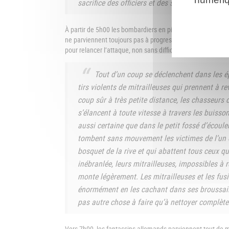
sacrifice des officiers et des sous-officiers.
À partir de 5h00 les bombardiers en piqué allemands, les t
ne parviennent toujours pas à progresser. A 6h20 l’attaqu
pour relancer l’attaque, non sans difficulté, ainsi que le ra
Tout d’un coup se déclenchent dans les ép
tirs violents de mitrailleuses qui prennent à re
coup sûr à très petite distance, les chasseurs d
s’élancent à toute vitesse à travers les buisson
aussi certaine que dans le petit fossé d’écoule
tombent sans mouvement les victimes de l’un d
bosquet de la rive et qui abattent tous ceux qu
inébranlée, leurs mitrailleuses, impossibles à 
monte légèrement. Les mitrailleuses et les fusi
énormément en les cachant dans ses broussailles
pas autre chose à faire qu’à nettoyer complète
Vers 7h00, les fantassins allemands parviennent tout de mê