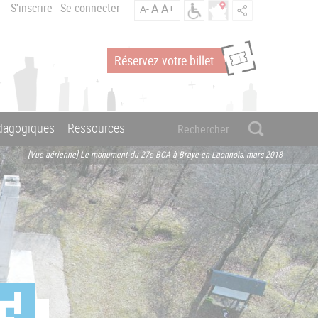
S'inscrire
Se connecter
A
A+
A-
Réservez votre billet
édagogiques
Ressources
[Vue aérienne] Le monument du 27e BCA à Braye-en-Laonnois, mars 2018