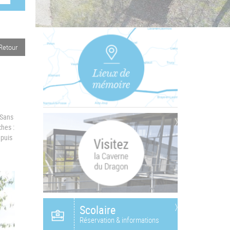
Retour
 Sans
ches :
epuis
Scolaire
Réservation & informations