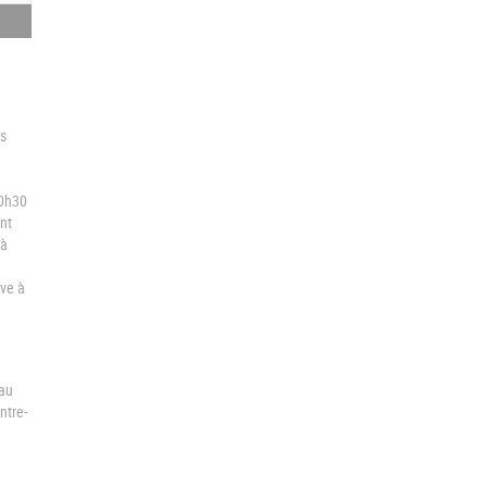
is
e
00h30
nt
 à
ève à
 au
ntre-