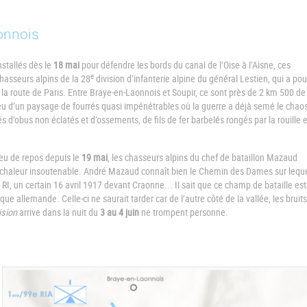
onnois
nstallés dès le
18 mai
pour défendre les bords du canal de l’Oise à l’Aisne, ces
e
hasseurs alpins de la 28
division d’infanterie alpine du général Lestien, qui a pou
la route de Paris. Entre Braye-en-Laonnois et Soupir, ce sont près de 2 km 500 de 
u d’un paysage de fourrés quasi impénétrables où la guerre a déjà semé le chao
fés d’obus non éclatés et d’ossements, de fils de fer barbelés rongés par la rouille e
 eu de repos depuis le
19 mai
, les chasseurs alpins du chef de bataillon Mazaud
chaleur insoutenable. André Mazaud connaît bien le Chemin des Dames sur lequel
RI, un certain 16 avril 1917 devant Craonne... Il sait que ce champ de bataille est
taque allemande. Celle-ci ne saurait tarder car de l’autre côté de la vallée, les bruits
ision
arrive dans la nuit du
3 au 4 juin
ne trompent personne.