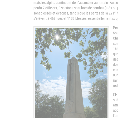
mais les alpins continuent de s’accrocher au terrain. Au so
perdu 7 officiers, 5 sections sont hors de combat (tués ou
e
sont blessés et évacués, tandis que les pertes de la 291
I
s’élèvent à 458 tués et 1139 blessés, essentiellement sup
Pen
Sou
Cha
com
16h
que
dét
dos
com
03h
rav
réd
L’H
sud
att
acc
l’a