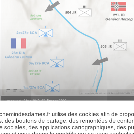
L'attaque du 5 juin 1940 ©V.Dupont-CD02
 chemindesdames.fr utilise des cookies afin de prop
...] Le feu mortel des chasseurs français couchés dans leurs trous
s, des boutons de partage, des remontées de conte
e sociales, des applications cartographiques, des pu
utour du point de passage, firent échouer toutes les attaques, malgré le
ues et vous donne le contrôle sur ce vous souhaitez 