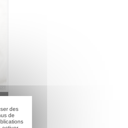
oser des
nus de
blications
activer.