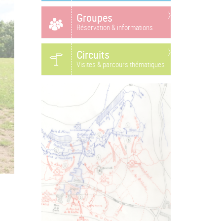
Groupes
Réservation & informations
Circuits
Visites & parcours thématiques