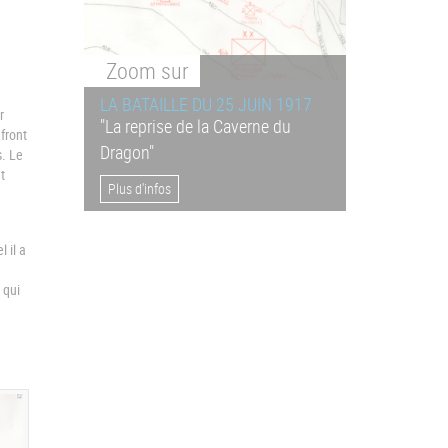
Zoom
sur
LA BATAILLE DU 25 JUIN 1917
r
"La reprise de la Caverne du
front
Dragon"
s. Le
t
Plus d'infos
 il a
 qui