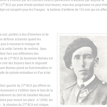
e
 27
BCA qui avait résisté pendant trois heures, mais leur progression ne peut êtr
épit est inespéré pour les Français : la batterie d’artillerie de 155 mm qui est affe
.
la nuit, portées à dos d’hommes et de
ne défense acharnée quand les
ur puis à nouveau le manque de
la veille l’arrivée de renforts. Sans
aire face aux infiltrations des
e
ie du 27
BCA du lieutenant Romieu est
 créé des fissures dans le dispositif
ant Romieu prend un fusil-mitrailleur et
le de pistolet-mitrailleur et d’un éclat
e
e flanc gauche du 27
BCA qui offrent un
ussissent à s’infiltrer dans le
bois de la
ndement du chef de bataillon Mazaud.
tions pour mourir sur place. A 12h00, les
e
: la situation du 27
BCA est critique,