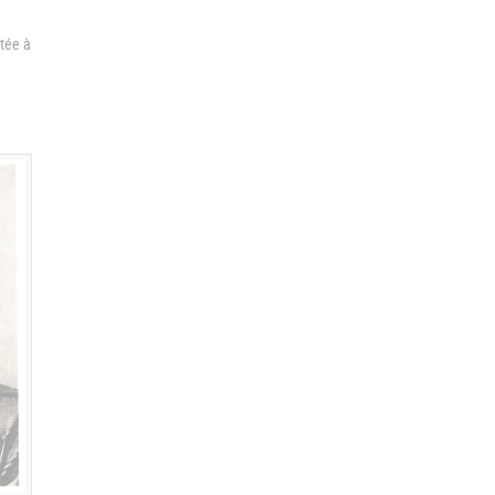
e
ctée à