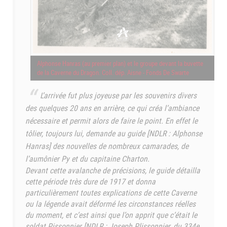
Alphonse Hanras (au premier plan) et le groupe devant la buvette
de la Caverne du Dragon. Coll. dép. Aisne - Fonds De Swarte
L’arrivée fut plus joyeuse par les souvenirs divers
des quelques 20 ans en arrière, ce qui créa l’ambiance
nécessaire et permit alors de faire le point. En effet le
tôlier, toujours lui, demande au guide [NDLR : Alphonse
Hanras] des nouvelles de nombreux camarades, de
l’aumônier Py et du capitaine Charton.
Devant cette avalanche de précisions, le guide détailla
cette période très dure de 1917 et donna
particulièrement toutes explications de cette Caverne
ou la légende avait déformé les circonstances réelles
du moment, et c’est ainsi que l’on apprit que c’était le
soldat Pissonnier [NDLR : Joseph Plissonnier, du 334e