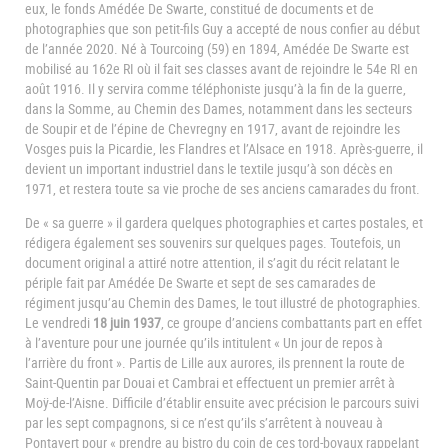
eux, le fonds Amédée De Swarte, constitué de documents et de
photographies que son petit-fils Guy a accepté de nous confier au début
de l’année 2020. Né à Tourcoing (59) en 1894, Amédée De Swarte est
mobilisé au 162e RI où il fait ses classes avant de rejoindre le 54e RI en
août 1916. Il y servira comme téléphoniste jusqu’à la fin de la guerre,
dans la Somme, au Chemin des Dames, notamment dans les secteurs
de Soupir et de l’épine de Chevregny en 1917, avant de rejoindre les
Vosges puis la Picardie, les Flandres et l’Alsace en 1918. Après-guerre, il
devient un important industriel dans le textile jusqu’à son décès en
1971, et restera toute sa vie proche de ses anciens camarades du front.
De « sa guerre » il gardera quelques photographies et cartes postales, et
rédigera également ses souvenirs sur quelques pages. Toutefois, un
document original a attiré notre attention, il s’agit du récit relatant le
périple fait par Amédée De Swarte et sept de ses camarades de
régiment jusqu’au Chemin des Dames, le tout illustré de photographies.
Le vendredi
18 juin 1937
, ce groupe d’anciens combattants part en effet
à l’aventure pour une journée qu’ils intitulent « Un jour de repos à
l’arrière du front ». Partis de Lille aux aurores, ils prennent la route de
Saint-Quentin par Douai et Cambrai et effectuent un premier arrêt à
Moÿ-de-l’Aisne. Difficile d’établir ensuite avec précision le parcours suivi
par les sept compagnons, si ce n’est qu’ils s’arrêtent à nouveau à
Pontavert pour « prendre au bistro du coin de ces tord-boyaux rappelant