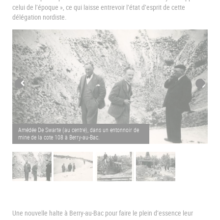
celui de l’époque », ce qui laisse entrevoir l’état d’esprit de cette
délégation nordiste.
Amédée De Swarte (au centre), dans un entonnoir de
mine de la cote 108 à Berry-au-Bac.
L'
Une nouvelle halte à Berry-au-Bac pour faire le plein d’essence leur