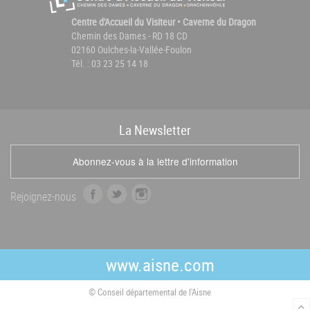
Centre d'Accueil du Visiteur • Caverne du Dragon
Chemin des Dames - RD 18 CD
02160 Oulches-la-Vallée-Foulon
Tél. : 03 23 25 14 18
La
News
letter
Abonnez-vous à la lettre d'information
f
t
i
Rejoignez-nous
a
w
n
c
i
s
e
t
t
b
t
a
www.aisne.com
o
e
g
o
r
r
© Conseil départemental de l'Aisne
k
a