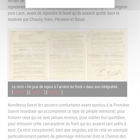
terrain de leurs souvenirs de la Grande Guerre s’achève ici. Ils
reprennent ensuite la route du Chemin des Dames jusqu’à Chavignon
puis Laon, avant de rejoindre le Nord qu’ils avaient quitté dans la
matinée par Chauny, Ham, Péronne et Douai.
Le récit « Un jour de repos à l’arrière du front » dans son intégralité.
[
Feuillet 1
] [
Feuillet 2
] [
Feuillet 3
]
Nombreux furent les anciens combattants ayant survécu à la Première
Guerre mondiale qui accomplirent ce type de périple mémoriel, pour
honorer ceux qui ne sont jamais revenus, pour oublier leur quotidien,
pour retrouver cette camaraderie du front qui les avaient tant aidés à
tenir. Ce récit exceptionnel, bien que singulier, est en cela un exemple
particulièrement parlant de pèlerinage mémoriel dont le Chemin des