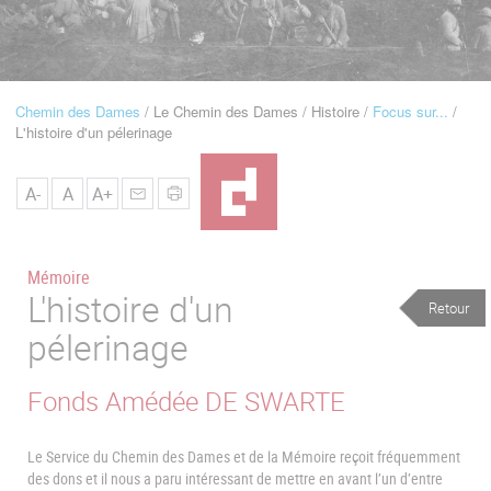
u
de
Navigation
Chemin des Dames
Le Chemin des Dames
Histoire
Focus sur...
Fil
L'histoire d'un pélerinage
d'Ariane
A-
A
A+
Mémoire
L'histoire d'un
Retour
pélerinage
Fonds Amédée DE SWARTE
Le Service du Chemin des Dames et de la Mémoire reçoit fréquemment
des dons et il nous a paru intéressant de mettre en avant l’un d’entre