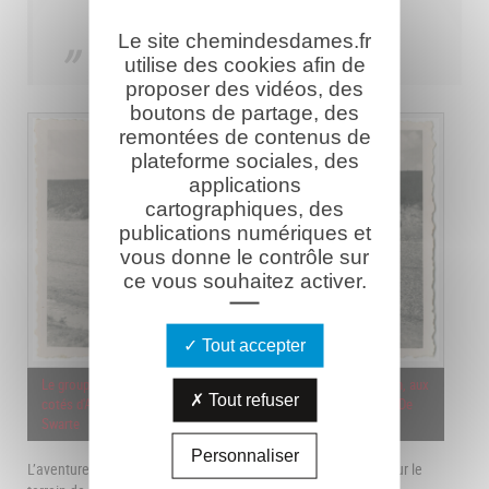
Le site chemindesdames.fr
utilise des cookies afin de
proposer des vidéos, des
boutons de partage, des
remontées de contenus de
plateforme sociales, des
applications
cartographiques, des
publications numériques et
vous donne le contrôle sur
ce vous souhaitez activer.
Tout accepter
Le groupe sur le Chemin des Dames, devant la Caverne du Dragon, aux
Tout refuser
cotés d'Alphonse Hanras et son épouse. Coll. dép. Aisne - Fonds De
Swarte
Personnaliser
L’aventure d’Amédée de Swarte et de ses sept compagnons sur le