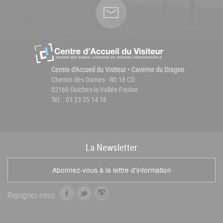
Centre d'Accueil du Visiteur • Caverne du Dragon
Chemin des Dames - RD 18 CD
02160 Oulches-la-Vallée-Foulon
Tél. : 03 23 25 14 18
La
News
letter
Abonnez-vous à la lettre d'information
f
t
i
Rejoignez-nous
a
w
n
c
i
s