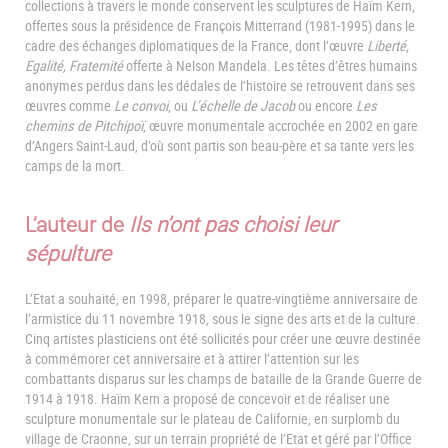
collections à travers le monde conservent les sculptures de Haïm Kern,
offertes sous la présidence de François Mitterrand (1981-1995) dans le
cadre des échanges diplomatiques de la France, dont l’œuvre
Liberté,
Egalité, Fraternité
offerte à Nelson Mandela. Les têtes d’êtres humains
anonymes perdus dans les dédales de l’histoire se retrouvent dans ses
œuvres comme
Le convoi
, ou
L’échelle de Jacob
ou encore
Les
chemins de Pitchipoï
, œuvre monumentale accrochée en 2002 en gare
d’Angers Saint-Laud, d’où sont partis son beau-père et sa tante vers les
camps de la mort.
L’auteur de
Ils n’ont pas choisi leur
sépulture
L’Etat a souhaité, en 1998, préparer le quatre-vingtième anniversaire de
l’armistice du 11 novembre 1918, sous le signe des arts et de la culture.
Cinq artistes plasticiens ont été sollicités pour créer une œuvre destinée
à commémorer cet anniversaire et à attirer l’attention sur les
combattants disparus sur les champs de bataille de la Grande Guerre de
1914 à 1918. Haïm Kern a proposé de concevoir et de réaliser une
sculpture monumentale sur le plateau de Californie, en surplomb du
village de Craonne, sur un terrain propriété de l’Etat et géré par l’Office