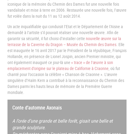
iconique de la mémoire du Chemin des Dames fut une nouvelle fois
vandalisée et mise à terre en 2006. Restaurée une nouvelle fois, l’œuvre
fut volée dans la nuit du 11 au 12 août 2014.
Un acte inqualifiable qui conduisit l’Etat et le Département de l’Aisne a
demandé à l’artiste s’il pouvait réaliser une nouvelle œuvre. Afin de
garantir sa sécurité, il fut choisi d’installer cette
nouvelle œuvre sur la
terrasse de la Caverne du Dragon – Musée du Chemin des Dames
. Elle
est inaugurée le 16 avril 2017 par le Président de la république, François
Hollande, en présence de Lionel Jospin, ancien Premier ministre, qui
ont également inauguré ce jour-là une
« trace » de l’œuvre à son
emplacement d’origine sur le plateau de Californie à Craonne
, où fut
chanté pour l’occasion la célèbre « Chanson de Craonne ». L’œuvre
singulière d’Haïm Kern a contribué à la reconnaissance du Chemin des
Dames parmi les hauts lieux de mémoire de la Première Guerre
mondiale.
Conte d’automne Axonais
A l’orée d’une grande et belle forêt, gisait une belle et
grande sculpture.