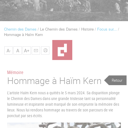
u
de
Navigation
Chemin des Dames
Le Chemin des Dames
Histoire
Focus sur...
Fil
Hommage à Haïm Kern
d'Ariane
A-
A
A+
Mémoire
Hommage à Haïm Kern
Retour
L’artiste Haïm Kern nous a quittés le 5 mars 2024. Sa disparition plonge
le Chemin des Dames dans une grande tristesse tant sa personnalité
lumineuse et inspirante avait marqué de son emprunte la mémoire des
lieux. Nous lui rendons hommage au travers de son parcours de vie
ponctué par ses écrits.