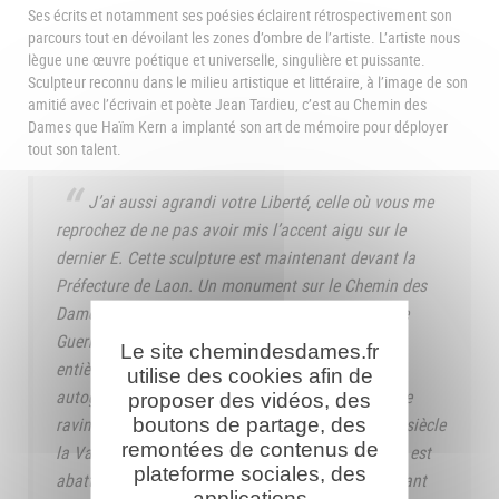
Ses écrits et notamment ses poésies éclairent rétrospectivement son
parcours tout en dévoilant les zones d’ombre de l’artiste. L’artiste nous
lègue une œuvre poétique et universelle, singulière et puissante.
Sculpteur reconnu dans le milieu artistique et littéraire, à l’image de son
amitié avec l’écrivain et poète Jean Tardieu, c’est au Chemin des
Dames que Haïm Kern a implanté son art de mémoire pour déployer
tout son talent.
J’ai aussi agrandi votre Liberté, celle où vous me
reprochez de ne pas avoir mis l’accent aigu sur le
dernier E. Cette sculpture est maintenant devant la
Préfecture de Laon. Un monument sur le Chemin des
Dames pour commémorer l’armistice de la Grande
Guerre. Trois fois vandalisé, la dernière fois
Le site chemindesdames.fr
entièrement détruit. Il a fallu faire une réplique
utilise des cookies afin de
autographe et le déplacer. Il domine maintenant le
proposer des vidéos, des
boutons de partage, des
ravin de la Vallée-Foulon, appelé encore au XVIIe siècle
remontées de contenus de
la Vallée de la Misère. Une plus grande misère s’y est
plateforme sociales, des
abattue en 1917 avec l’offensive Nivelle. Maintenant
applications