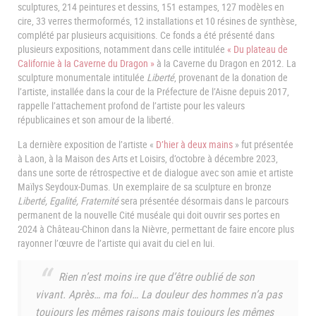
sculptures, 214 peintures et dessins, 151 estampes, 127 modèles en
cire, 33 verres thermoformés, 12 installations et 10 résines de synthèse,
complété par plusieurs acquisitions. Ce fonds a été présenté dans
plusieurs expositions, notamment dans celle intitulée
« Du plateau de
Californie à la Caverne du Dragon »
à la Caverne du Dragon en 2012. La
sculpture monumentale intitulée
Liberté
, provenant de la donation de
l’artiste, installée dans la cour de la Préfecture de l’Aisne depuis 2017,
rappelle l’attachement profond de l’artiste pour les valeurs
républicaines et son amour de la liberté.
La dernière exposition de l’artiste «
D’hier à deux mains
» fut présentée
à Laon, à la Maison des Arts et Loisirs, d’octobre à décembre 2023,
dans une sorte de rétrospective et de dialogue avec son amie et artiste
Maïlys Seydoux-Dumas. Un exemplaire de sa sculpture en bronze
Liberté, Egalité, Fraternité
sera présentée désormais dans le parcours
permanent de la nouvelle Cité muséale qui doit ouvrir ses portes en
2024 à Château-Chinon dans la Nièvre, permettant de faire encore plus
rayonner l’œuvre de l’artiste qui avait du ciel en lui.
Rien n’est moins ire que d’être oublié de son
vivant. Après… ma foi… La douleur des hommes n’a pas
toujours les mêmes raisons mais toujours les mêmes