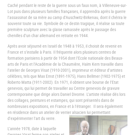
Caché pendant le reste de la guerre sous un faux nom, à Villeneuve-sur-
Lot puis dans plusieurs familles françaises, il apprendra après la guerre
l’assassinat de sa mère au camp d’Auschwitz-Birkenau, dont il chérira le
souvenir toute sa vie. Symbole de ce destin tragique, il réalise sa toute
première sculpture avec la glaise ramassée après le passage des
chenilles d’un char allemand en retraite en 1944.
Après avoir séjourné en Israël de 1948 à 1953, il choisit de revenir en
France et s’installe à Paris. Il fréquente alors plusieurs centres de
formation parisiens à partir de 1954 dont l’Ecole nationale des Beaux-
arts de Paris et l’Académie de la Chaumière, Haïm Kern travaille dans
l’atelier de Georges Visat (1910-2001), imprimeur et éditeur d’artistes
célèbres, tels que Max Ernst (1891-1975), Hans Bellmer (1902-1975) et
Roberto Matta (1911-2002). En 1971, il obtient une bourse de l’Etat
genevois, qui lui permet de travailler au Centre genevois de gravure
contemporaine que dirige alors Daniel Divorne. L’artiste réalise dés lors
des collages, peintures et estampes, qui sont présentés dans de
nombreuses expositions, en France et à l’étranger. Il sera également
en résidence dans un atelier de verrier alsacien lui permettant
d’expérimenter l’art du verre.
L’année 1978, date à laquelle
Georges Visat ferme son atelier et