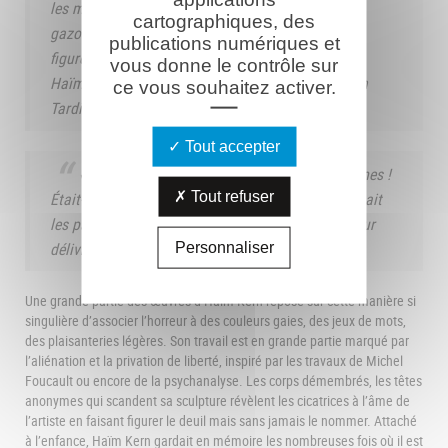
les moineaux friquets viennent s’y percher en
cartographiques, des
gazouillant pour tenir compagnie aux têtes qui y
publications numériques et
figurent.
vous donne le contrôle sur
Haïm Kern. Réponse à une lettre de mon ami Jean
ce vous souhaitez activer.
Tardieu (…).
Tout accepter
« Dire que l’on appelait ça le Chemin des Dames !
Était-ce parce que, dans un temps jadis, on y menait
Tout refuser
les parturientes rétives en carriole pour aider à leur
délivrance ? » Dernière mission, Haïm Kern.
Personnaliser
Une grande partie des œuvres d’Haïm Kern repose sur cette manière si
singulière d’associer l’horreur à des couleurs gaies, des jeux de mots,
des plaisanteries légères. Son travail est en grande partie marqué par
l’aliénation et la privation de liberté, inspiré par les travaux de Michel
Foucault ou encore de la psychanalyse. Les corps démembrés, les têtes
anonymes qui scandent sa sculpture révèlent les cicatrices à l’âme de
l’artiste en faisant figurer le deuil mais sans jamais le nommer. Attaché
à l’enfance, Haïm Kern gardait en mémoire les nombreuses fois où il est