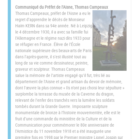
Communiqué du Préfet de l’Aisne, Thomas Campeaux
Thomas Campeaux, préfet de l’Aisne a eu le
regret d’apprendre le décès de Monsieur
Haïm KERN dans sa 94e année. Né à Leipzig
le 4 décembre 1930, il a avec sa famille fui
l’Allemagne et le régime nazi dès 1933 pour
se réfugier en France. Élève de l’École
nationale supérieure des beaux-arts de Paris
dans l’après-guerre, il s’est illustré tout au
long de sa vie comme dessinateur, peintre,
graveur et sculpteur. Thomas Campeaux
salue la mémoire de l’artiste engagé qu’il fut, très lié au
département de l’Aisne et grand artisan du devoir de mémoire,
dont l’œuvre la plus connue « Ils n’ont pas choisi leur sépulture »
surplombe la terrasse du musée de la Caverne du dragon,
relevant de l’enfer des tranchés vers la lumière les soldats
tombés durant la Grande Guerre. Imposante sculpture
monumentale de bronze à l’histoire mouvementée, elle est le
fruit d’une commande du ministère de la Culture et de la
Communication pour commémorer le 80e anniversaire de
l’Armistice du 11 novembre 1918 et a été inaugurée une
première fois en 1998 par le Premier ministre Lionel Jospin sur