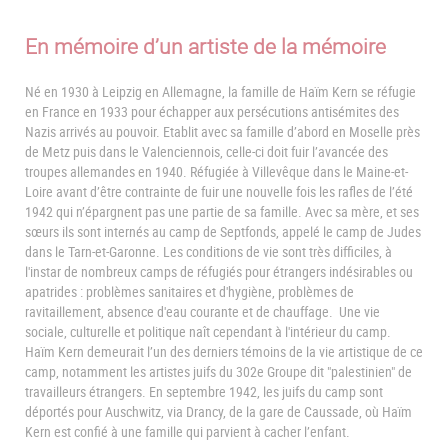
En mémoire d’un artiste de la mémoire
Né en 1930 à Leipzig en Allemagne, la famille de Haïm Kern se réfugie
en France en 1933 pour échapper aux persécutions antisémites des
Nazis arrivés au pouvoir. Etablit avec sa famille d’abord en Moselle près
de Metz puis dans le Valenciennois, celle-ci doit fuir l’avancée des
troupes allemandes en 1940. Réfugiée à Villevêque dans le Maine-et-
Loire avant d’être contrainte de fuir une nouvelle fois les rafles de l’été
1942 qui n’épargnent pas une partie de sa famille. Avec sa mère, et ses
sœurs ils sont internés au camp de Septfonds, appelé le camp de Judes
dans le Tarn-et-Garonne. Les conditions de vie sont très difficiles, à
l'instar de nombreux camps de réfugiés pour étrangers indésirables ou
apatrides : problèmes sanitaires et d'hygiène, problèmes de
ravitaillement, absence d'eau courante et de chauffage. Une vie
sociale, culturelle et politique naît cependant à l'intérieur du camp.
Haïm Kern demeurait l’un des derniers témoins de la vie artistique de ce
camp, notamment les artistes juifs du 302e Groupe dit "palestinien" de
travailleurs étrangers. En septembre 1942, les juifs du camp sont
déportés pour Auschwitz, via Drancy, de la gare de Caussade, où Haïm
Kern est confié à une famille qui parvient à cacher l’enfant.