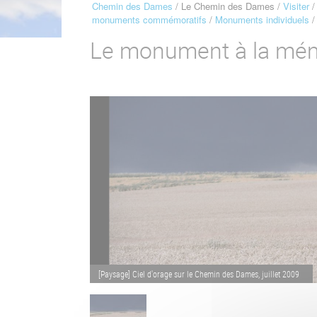
Chemin des Dames
Le Chemin des Dames
Visiter
Fil
monuments commémoratifs
Monuments individuels
d'Ariane
Le monument à la mém
[Paysage] Ciel d'orage sur le Chemin des Dames, juillet 2009