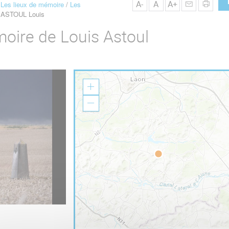
A-
A
A+
Les lieux de mémoire
Les
ASTOUL Louis
oire de Louis Astoul
Z
o
o
Z
m
o
I
o
n
m
O
u
t