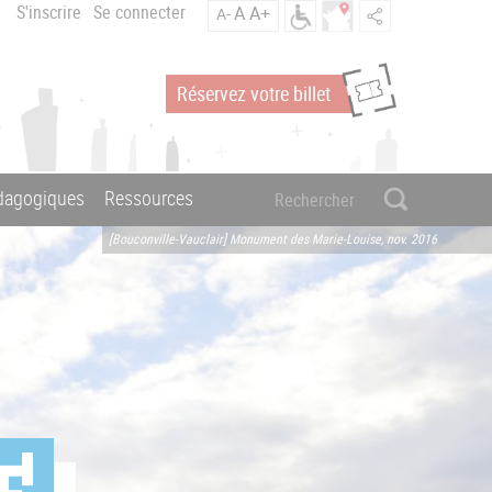
S'inscrire
Se connecter
A
A+
A-
Réservez votre billet
édagogiques
Ressources
[Bouconville-Vauclair] Monument des Marie-Louise, nov. 2016