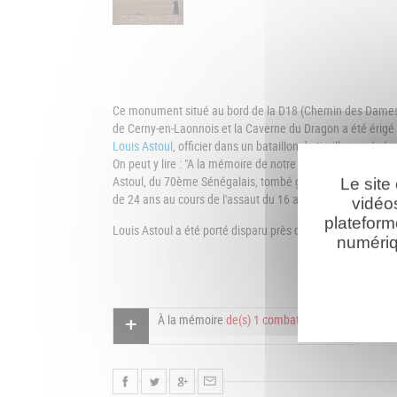
Ce monument situé au bord de la D18 (Chemin des Dame
de Cerny-en-Laonnois et la Caverne du Dragon a été érigé
Louis Astoul
, officier dans un bataillon de tirailleurs sénég
On peut y lire : "A la mémoire de notre fils bien aimé, le s
Astoul, du 70ème Sénégalais, tombé glorieusement dans c
Le site
de 24 ans au cours de l'assaut du 16 avril 1917 et de ses
vidéo
plateform
Louis Astoul a été porté disparu près du village de Paissy.
numériq
À la mémoire
de(s) 1 combattant(s)