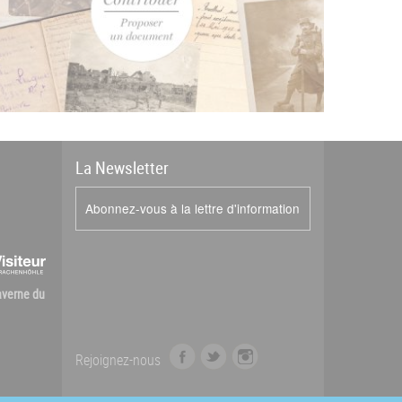
La
News
letter
Abonnez-vous à la lettre d'information
Caverne du
f
t
i
Rejoignez-nous
a
w
n
c
i
s