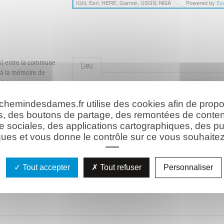
IGN, Esri, HERE, Garmin, USGS, NGA
Powered by
Esr
s) entre la commune
Lieu
 à la mémoire de
alais.
Route départementale 18
ous-lieutenant Louis
02160 Cerny-en-Laonnois
es parages à l'âge
 chemindesdames.fr utilise des cookies afin de prop
 camarades".
Coordonnées GPS :
s, des boutons de partage, des remontées de conte
49° 26' 26.822" N/3° 41' 42.423" E
e sociales, des applications cartographiques, des pu
ues et vous donne le contrôle sur ce vous souhaitez 
Tout accepter
Tout refuser
Personnaliser