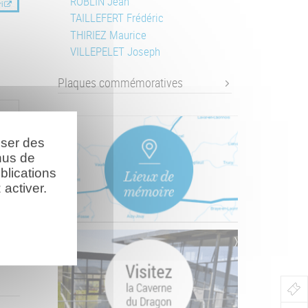
ROBLIN Jean
i
TAILLEFERT Frédéric
THIRIEZ Maurice
VILLEPELET Joseph
Plaques commémoratives
oser des
nus de
blications
activer.
Bo