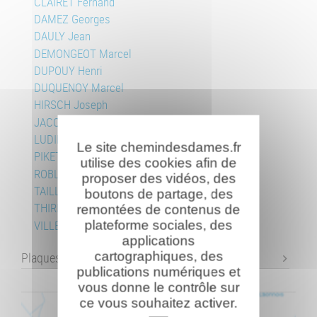
CLAIRET Fernand
DAMEZ Georges
DAULY Jean
DEMONGEOT Marcel
DUPOUY Henri
DUQUENOY Marcel
HIRSCH Joseph
JACQUINOT Félix
LUDIN Roger
Le site chemindesdames.fr
PIKETTY Jean
utilise des cookies afin de
ROBLIN Jean
proposer des vidéos, des
TAILLEFERT Frédéric
boutons de partage, des
THIRIEZ Maurice
remontées de contenus de
plateforme sociales, des
VILLEPELET Joseph
applications
cartographiques, des
Plaques commémoratives
publications numériques et
vous donne le contrôle sur
ce vous souhaitez activer.