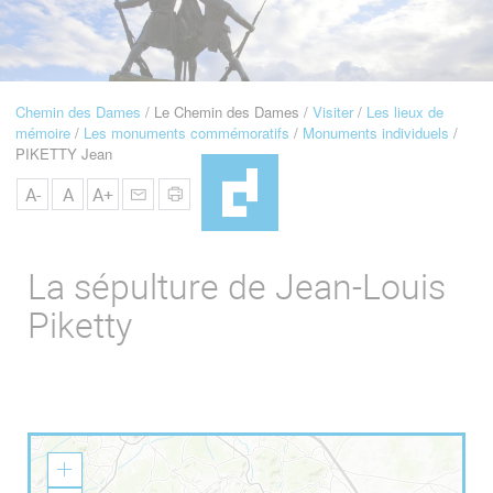
u
de
Navigation
Chemin des Dames
Le Chemin des Dames
Visiter
Les lieux de
Fil
mémoire
Les monuments commémoratifs
Monuments individuels
d'Ariane
PIKETTY Jean
A-
A
A+
La sépulture de Jean-Louis
Piketty
Z
o