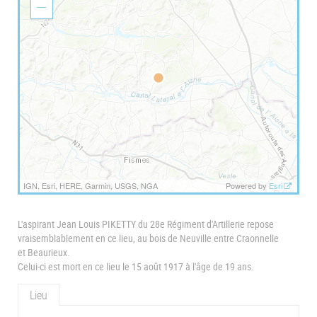
o
Z
m
o
I
o
n
m
O
u
t
IGN, Esri, HERE, Garmin, USGS, NGA
Powered by
Esri
L'aspirant Jean Louis PIKETTY du 28e Régiment d'Artillerie repose
vraisemblablement en ce lieu, au bois de Neuville entre Craonnelle
et Beaurieux.
Celui-ci est mort en ce lieu le 15 août 1917 à l'âge de 19 ans.
Lieu