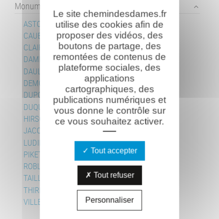
Monuments individuels
Le site chemindesdames.fr
ASTOUL Louis
utilise des cookies afin de
proposer des vidéos, des
CAUBERT Pierre
boutons de partage, des
CLAIRET Fernand
remontées de contenus de
DAMEZ Georges
plateforme sociales, des
DAULY Jean
applications
DEMONGEOT Marcel
cartographiques, des
DUPOUY Henri
publications numériques et
DUQUENOY Marcel
vous donne le contrôle sur
HIRSCH Joseph
ce vous souhaitez activer.
JACQUINOT Félix
LUDIN Roger
Tout accepter
PIKETTY Jean
ROBLIN Jean
Tout refuser
TAILLEFERT Frédéric
THIRIEZ Maurice
Personnaliser
VILLEPELET Joseph