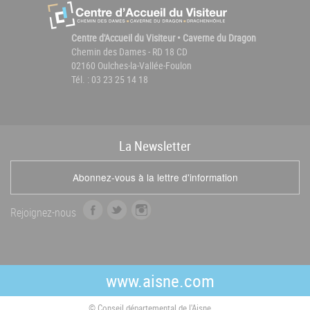
Centre d'Accueil du Visiteur • Caverne du Dragon
Chemin des Dames - RD 18 CD
02160 Oulches-la-Vallée-Foulon
Tél. : 03 23 25 14 18
La
News
letter
Abonnez-vous à la lettre d'information
f
t
i
Rejoignez-nous
a
w
n
c
i
s
e
t
t
b
t
a
www.aisne.com
o
e
g
o
r
r
© Conseil départemental de l'Aisne