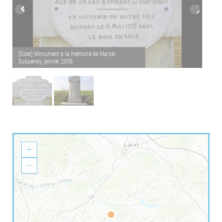
[Ostel] Monument à la mémoire de Marcel
[Oste
Duquenoy, janvier 2006
Duque
Z
o
o
Z
m
o
I
o
n
m
O
u
t