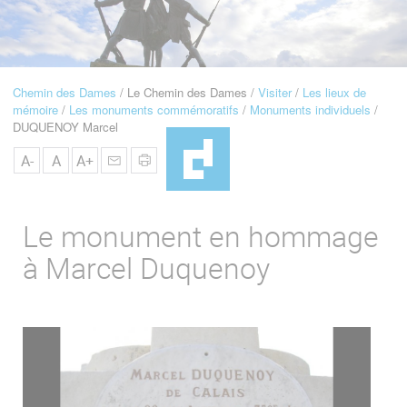
u
de
Navigation
Chemin des Dames
Le Chemin des Dames
Visiter
Les lieux de
Fil
mémoire
Les monuments commémoratifs
Monuments individuels
d'Ariane
DUQUENOY Marcel
A-
A
A+
Le monument en hommage
à Marcel Duquenoy