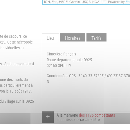
IGN, Esri, HERE, Garmin, USGS, NGA
Powered by
Esr
te de secours, ce
Lieu
Horaires
Tarifs
925. Cette nécropole
ndividuelles et
Cimetière français
Route départementale D925
 sépultures ont ainsi
02160 OEUILLY
Coordonnées GPS : 3° 40' 33.576" E / 49° 23' 37.370
oire des morts du
N
s particulièrement à
on le 13 août 1917.
 du village sur la D925
À la mémoire
des 1175 combattants
inhumés dans ce cimetière.