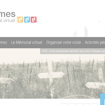
ames
Le Mémorial virtuel
Organiser votre visite
Activités p
1916 - C'est exactement derrière les croix ci-dessus, 