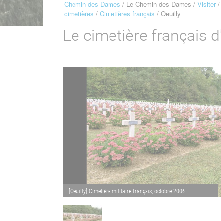
Chemin des Dames
Le Chemin des Dames
Visiter
Fil
cimetières
Cimetières français
Oeuilly
d'Ariane
Le cimetière français d
[Oeuilly] Cimetière militaire français, octobre 2006