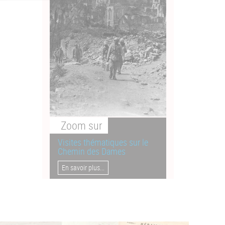
Zoom
sur
Visites thématiques sur le
Chemin des Dames
En savoir plus...