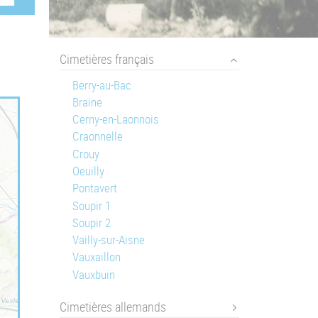
Cimetières français
Berry-au-Bac
Braine
Cerny-en-Laonnois
Craonnelle
Crouy
Oeuilly
Pontavert
Soupir 1
Soupir 2
Vailly-sur-Aisne
Vauxaillon
Vauxbuin
Cimetières allemands