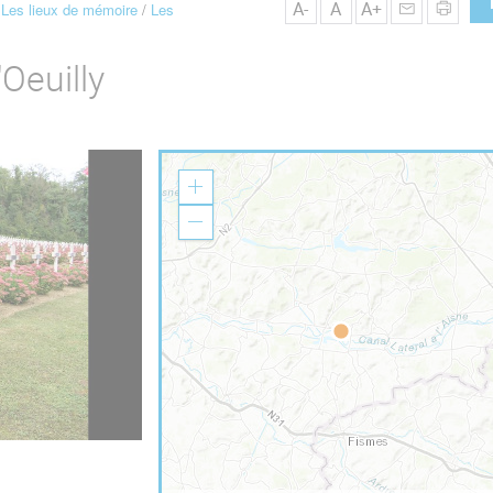
A-
A
A+
Les lieux de mémoire
Les
'Oeuilly
Z
o
o
Z
m
o
I
o
n
m
O
u
t