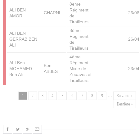
8ème
ALI BEN
Régiment
CHARNI
26/0
AMOR
de
Tirailleurs
8ème
ALI BEN
Régiment
GERRAB BEN
26/0
de
ALI
Tirailleurs
4ème
ALI Ben
Régiment
Ben
MOHAMED
Mixte de
23/0
ABBES
Ben Ali
Zouaves et
Tirailleurs
…
Page
1
Page
2
Page
3
Page
4
Page
5
Page
6
Page
7
Page
8
Page
9
Page
Suivante ›
Pagination
suivante
Dernière
Dernière »
page