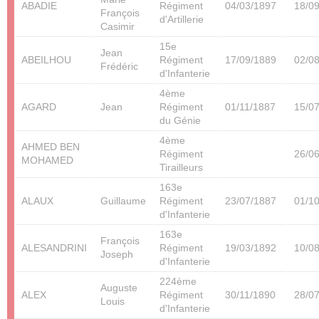
ABADIE
Régiment
04/03/1897
18/0
François
d'Artillerie
Casimir
15e
Jean
ABEILHOU
Régiment
17/09/1889
02/0
Frédéric
d'Infanterie
4ème
AGARD
Jean
Régiment
01/11/1887
15/0
du Génie
4ème
AHMED BEN
Régiment
26/0
MOHAMED
Tirailleurs
163e
ALAUX
Guillaume
Régiment
23/07/1887
01/1
d'Infanterie
163e
François
ALESANDRINI
Régiment
19/03/1892
10/0
Joseph
d'Infanterie
224ème
Auguste
ALEX
Régiment
30/11/1890
28/0
Louis
d'Infanterie