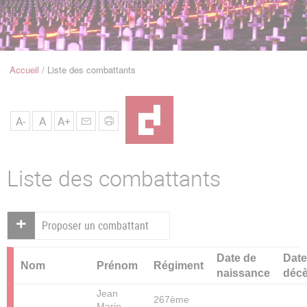
u
de
Navigation
Accueil
Liste des combattants
Fil
d'Ariane
A-
A
A+
Liste des combattants
Proposer un combattant
Date de
Date
Nom
Prénom
Régiment
naissance
déc
Jean
267ème
Marie