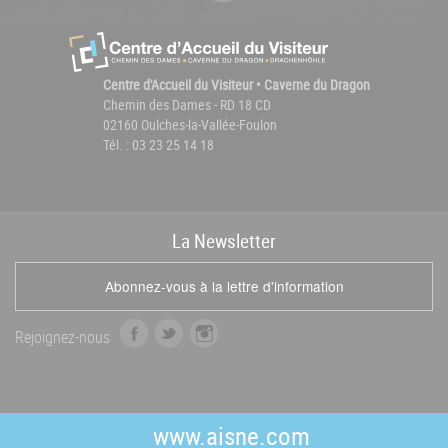
Centre d'Accueil du Visiteur • Caverne du Dragon
Chemin des Dames - RD 18 CD
02160 Oulches-la-Vallée-Foulon
Tél. : 03 23 25 14 18
La
News
letter
Abonnez-vous à la lettre d'information
f
t
i
Rejoignez-nous
a
w
n
c
i
s
e
t
t
b
t
a
www.aisne.com
o
e
g