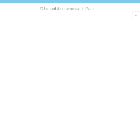
o
r
r
© Conseil départemental de l'Aisne
k
a
m