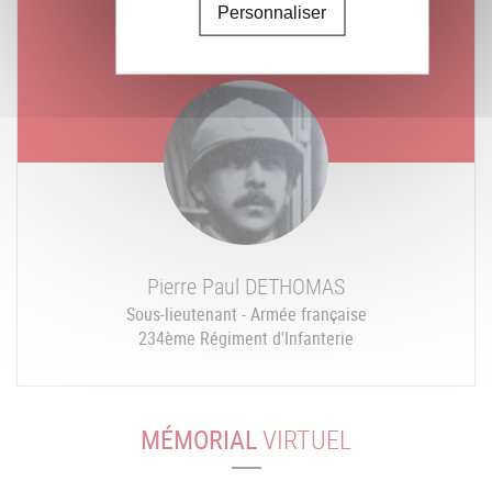
Personnaliser
Un jour, un combattant
Mort le
Mardi 07 août 1917
Pierre Paul
DETHOMAS
Sous-lieutenant - Armée française
234ème Régiment d'Infanterie
MÉMORIAL
VIRTUEL