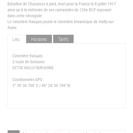
Bataillon de Chasseurs à pied, mort pour la France le 8 juillet 1917
ainsi qu’à la mémoire de ses camarades du 120e BCP reposant
dans cette nécropole.
Le cimetière français jouxte le cimetière britannique de Vailly-sur-
Aisne.
Lieu
Horaires
Tarifs
Cimetière français
2 route de Soissons
02730 VAILLY-SUR-AISNE
Coordonnées GPS :
3° 30' 36.700" E / 49° 24' 30.749" N