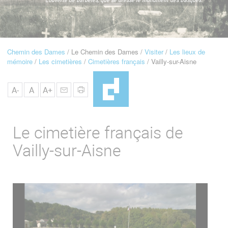
u
de
Navigation
Chemin des Dames
Le Chemin des Dames
Visiter
Les lieux de
Fil
mémoire
Les cimetières
Cimetières français
Vailly-sur-Aisne
d'Ariane
A-
A
A+
Le cimetière français de
Vailly-sur-Aisne