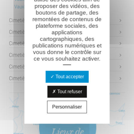
proposer des vidéos, des
Vauxbuin
boutons de partage, des
remontées de contenus de
Cimetières allemands
plateforme sociales, des
Cimetières britanniques
applications
cartographiques, des
Cimetières communaux
publications numériques et
vous donne le contrôle sur
Cimetière danois de Braine
ce vous souhaitez activer.
Cimetière italien de Soupir
Tout accepter
Cimetière américain "Oise-Aisne"
Tout refuser
Personnaliser