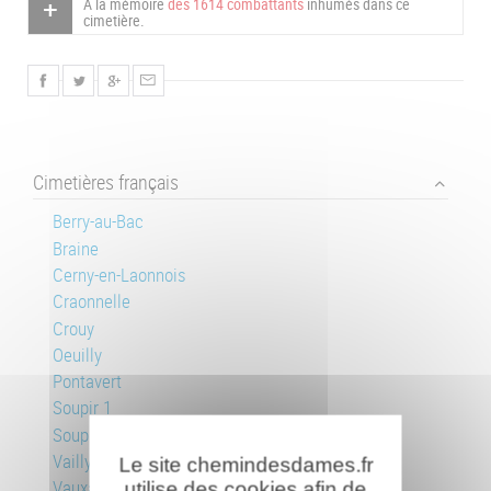
À la mémoire
des 1614 combattants
inhumés dans ce
cimetière.
Cimetières français
Berry-au-Bac
Braine
Cerny-en-Laonnois
Craonnelle
Crouy
Oeuilly
Pontavert
Soupir 1
Soupir 2
Vailly-sur-Aisne
Le site chemindesdames.fr
Vauxaillon
utilise des cookies afin de